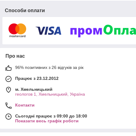
Постільна білизна,
Рушники, Жіноча та
Способи оплати
еротична білизна, тюлі,
посуд та хімія. Все для
Вашої оселі
Доставляємо Україною та в
зарубіжні країни! 9 років
досвіду!
Про нас
Перейти до асортименту
96% позитивних з 26 відгуків за рік
Працює з 23.12.2012
Акційні програми
м. Хмельницький
геологов 1, Хмельницький, Україна
Контакти
Сьогодні працює з 09:00 до 18:00
Показати весь графік роботи
Залишіть відгук
про роботу
компанії — отримайте подарунок
або знижку під час наступного