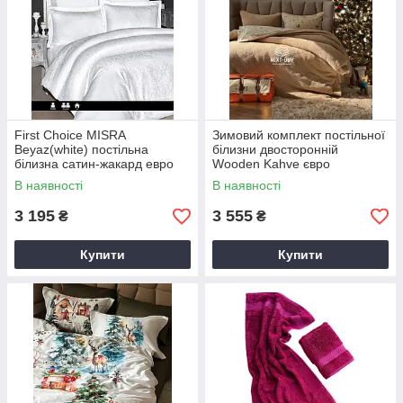
First Choice MISRA
Зимовий комплект постільної
Beyaz(white) постільна
білизни двосторонній
білизна сатин-жакард евро
Wooden Kahve євро
200х220
Туреччина
В наявності
В наявності
3 195
3 555
₴
₴
Купити
Купити