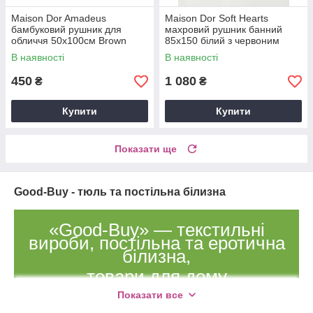
Maison Dor Amadeus
Maison Dor Soft Hearts
бамбуковий рушник для
махровий рушник банний
обличчя 50х100см Brown
85х150 білий з червоним
В наявності
В наявності
450
1 080
₴
₴
Купити
Купити
Показати ще
Good-Buy - тюль та постільна білизна
«Good-Buy» — текстильні
вироби, постільна та еротична
білизна,
товари для дому
Показати все