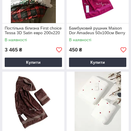
Постільна білизна First choice
Бамбуковий рушник Maison
Tessa 3D Satin евро 200х220
Dor Amadeus 50х100см Berry
В наявності
В наявності
3 465
450
₴
₴
Купити
Купити