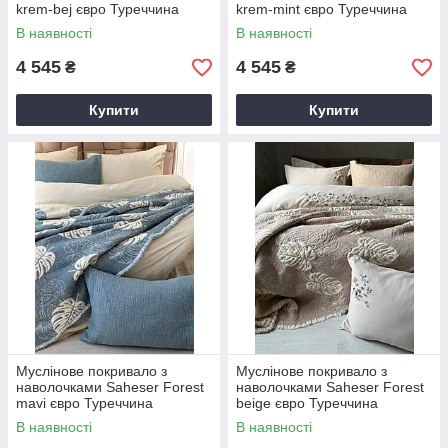
krem-bej євро Туреччина
krem-mint євро Туреччина
В наявності
В наявності
4 545
4 545
₴
₴
Купити
Купити
Муслінове покривало з
Муслінове покривало з
наволочками Saheser Forest
наволочками Saheser Forest
mavi євро Туреччина
beige євро Туреччина
В наявності
В наявності