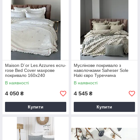
Maison D`or Les Azzures ecru-
Муслінове покривало з
rose Bed Cover махрове
наволочками Saheser Sole
покривало 160х240
Haki євро Туреччина
В наявності
В наявності
4 050
4 545
₴
₴
Купити
Купити