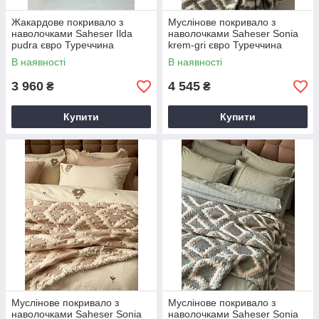
Жакардове покривало з
Муслінове покривало з
наволочками Saheser Ilda
наволочками Saheser Sonia
pudra євро Туреччина
krem-gri євро Туреччина
В наявності
В наявності
3 960
4 545
₴
₴
Купити
Купити
Муслінове покривало з
Муслінове покривало з
наволочками Saheser Sonia
наволочками Saheser Sonia