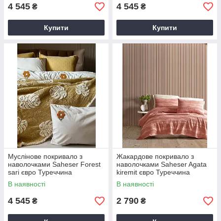
4 545
4 545
₴
₴
Купити
Купити
Муслінове покривало з
Жакардове покривало з
наволочками Saheser Forest
наволочками Saheser Agata
sari євро Туреччина
kiremit євро Туреччина
В наявності
В наявності
4 545
2 790
₴
₴