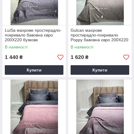
LuiSa махрове простирадло-
Gulcan махрове
покривало бавовна євро
простирадло-покривало
200X220 бузкове
Poppy бавовна євро 200X220
бежеве
В наявності
В наявності
1 440
1 620
₴
₴
Купити
Купити