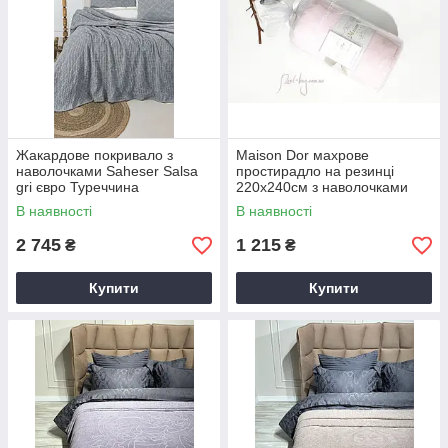
Жакардове покривало з
Maison Dor махрове
наволочками Saheser Salsa
простирадло на резинці
gri євро Туреччина
220х240см з наволочками
50х70 світло-рожевий
В наявності
В наявності
2 745
1 215
₴
₴
Купити
Купити