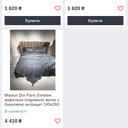
1 620
1 620
₴
₴
Купити
Купити
Maison Dor Paris Emeline
вафельне покривало жатка з
бахромою антрацит 240х260
В наявності
4 410
₴