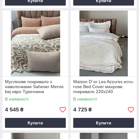
Купити
Купити
Муслінове покривало з
Maison D`or Les Azzures ecru-
наволочками Saheser Mervis
rose Bed Cover махрове
bej євро Туреччина
покривало 220х240
В наявності
В наявності
4 545
4 725
₴
₴
Купити
Купити