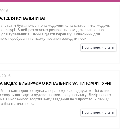
/2016
АЛ ДЛЯ КУПАЛЬНИКА!
я стаття була присвячена моделям купальників, і яку модель
по фігурі. В цей раз хочемо розповісти вам детальніше про
 для купальників і який віддати перевагу. Купальник для
ого перебування в ньому повинен володіти неск
Повна версія статті
5/2016
 МОДА: ВИБИРАЄМО КУПАЛЬНИК ЗА ТИПОМ ФІГУРИ!
дійшла сама довгоочікувана пора року, час відпусток. Всі жінки
 хочуть виглядати чудово на пляжі в купальнику. Вибір нового
ка з численного асортименту завдання не з простих. У першу
трібно гнатися не за
Повна версія статті