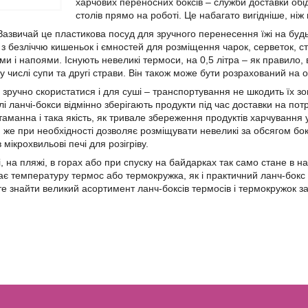
харчових переносних боксів – служби доставки обід
столів прямо на роботі. Це набагато вигідніше, ні
Зазвичай це пластикова посуд для зручного перенесення їжі на будь
з безліччю кишеньок і ємностей для розміщення чарок, серветок, стол
ми і напоями. Існують невеликі термоси, на 0,5 літра – як правило, 
тому числі супи та другі страви. Він також може бути розрахований на 
зручно скористатися і для суші – транспортування не шкодить їх з
і ланчі-бокси відмінно зберігають продукти під час доставки на потрі
таманна і така якість, як тривале збереження продуктів харчування у 
н же при необхідності дозволяє розміщувати невеликі за обсягом бок
 мікрохвильові печі для розігріву.
і, на пляжі, в горах або при спуску на байдарках так само стане в 
ає температуру термос або термокружка, як і практичний ланч-бокс
те знайти великий асортимент ланч-боксів термосів і термокружок 