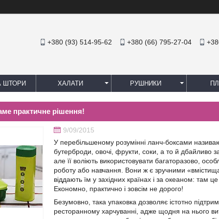
+380 (93) 514-95-62
+380 (66) 795-27-04
+38
А ШТОРИ
ХАЛАТИ
РУШНИКИ
ПЛ
аме практичне рішення!
9/09/2015
У перебільшеному розумінні ланч-боксами називают
бутерброди, овочі, фрукти, соки, а то й дбайливо з
але її воліють використовувати багаторазово, особ
роботу або навчання. Вони ж є зручними «вмістищ
віддають їм у західних країнах і за океаном: там
Економно, практично і зовсім не дорого!
Безумовно, така упаковка дозволяє істотно підтр
ресторанному харчуванні, адже щодня на нього в