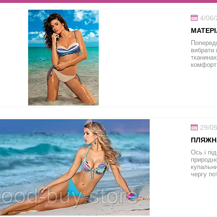
4/06
МАТЕРІ
Попередн
вибрати 
тканинах
комфортн
29/0
ПЛЯЖНА
Ось і пі
природно
купальни
чергу по