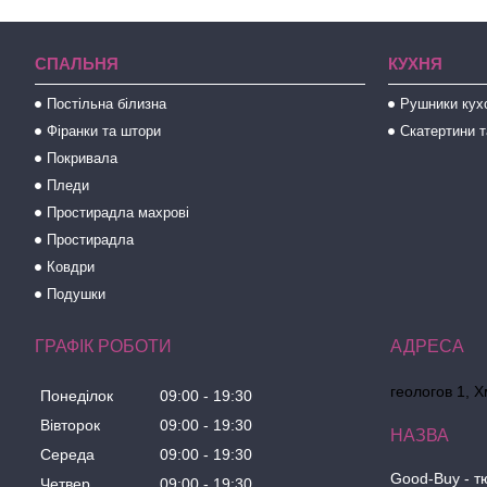
СПАЛЬНЯ
КУХНЯ
Постільна білизна
Рушники кух
Фіранки та штори
Скатертини т
Покривала
Пледи
Простирадла махрові
Простирадла
Ковдри
Подушки
ГРАФІК РОБОТИ
геологов 1, 
Понеділок
09:00
19:30
Вівторок
09:00
19:30
Середа
09:00
19:30
Good-Buy - т
Четвер
09:00
19:30