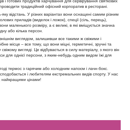
ів і готових продуктів харчування для сервірування святкових
ж проводити традиційний офісний корпоратив в ресторані.
-яку відстань. У різних варіантах вони оснащені самим різним
ових приладів (виделок і ложок), спеції (сіль, перець),
вони маленького розміру, а є великі, в які вміщується значна
одну або кілька персон.
овнішнім виглядом, залишивши все такими ж свіжими і
бне місце – все тому, що вони міцні, герметичні, зручні та
свіжому вигляді. Це відбувається в силу матеріалу, з якого він
си для однієї персони, з яким-небудь одним видом їжі для
нагоді термос з гарячим або холодним напоєм і лачн-бокс.
 сподобається і любителям екстремальних видів спорту. У нас
за найкращими цінами!