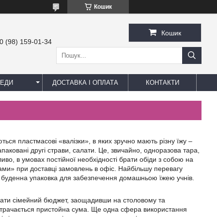
Кошик
Кошик
0 (98) 159-01-34
ЕДИ
ДОСТАВКА І ОПЛАТА
КОНТАКТИ
ься пластмасові «валізки», в яких зручно мають різну їжу –
апаковані другі страви, салати. Це, звичайно, одноразова тара,
ливо, в умовах постійної необхідності брати обіди з собою на
ами» при доставці замовлень в офіс. Найбільшу перевагу
 це буденна упаковка для забезпечення домашньою їжею учнів.
имати сімейний бюджет, заощадивши на столовому та
итрачається пристойна сума. Ще одна сфера використання