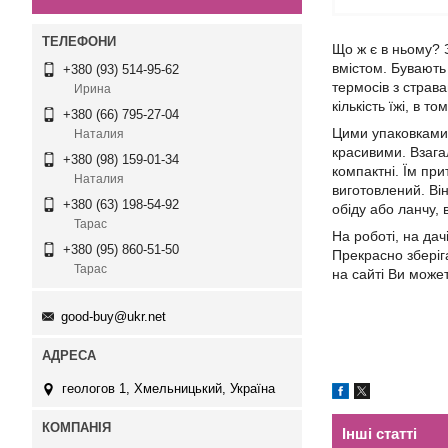
Що ж є в ньому? 
вмістом. Бувають 
+380 (93) 514-95-62
термосів з страва
Ирина
кількість їжі, в 
+380 (66) 795-27-04
Цими упаковками 
Наталия
красивими. Взагал
+380 (98) 159-01-34
компактні. Їм при
Наталия
виготовлений. Ві
+380 (63) 198-54-92
обіду або ланчу, в
Тарас
На роботі, на дач
+380 (95) 860-51-50
Прекрасно зберіг
Тарас
на сайті Ви може
good-buy@ukr.net
геологов 1, Хмельницький, Україна
Інші статті