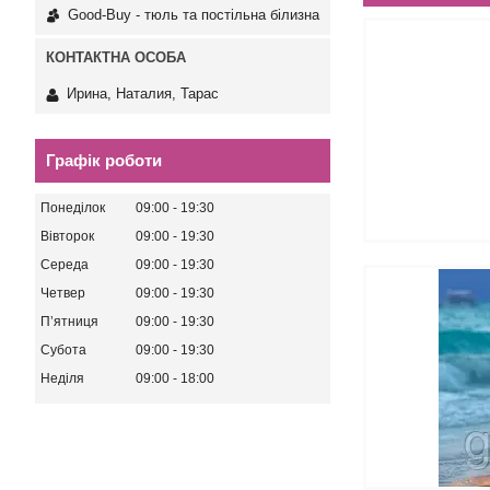
Good-Buy - тюль та постільна білизна
Ирина, Наталия, Тарас
Графік роботи
Понеділок
09:00
19:30
Вівторок
09:00
19:30
Середа
09:00
19:30
Четвер
09:00
19:30
Пʼятниця
09:00
19:30
Субота
09:00
19:30
Неділя
09:00
18:00