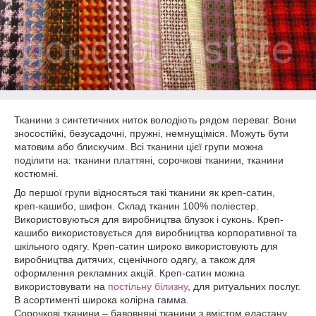
Тканини з синтетичних ниток володіють рядом переваг. Вони
зносостійкі, безусадочні, пружні, немнущіміся. Можуть бути
матовим або блискучим. Всі тканини цієї групи можна
поділити на: тканини платтяні, сорочкові тканини, тканини
костюмні.
До першої групи відносяться такі тканини як креп-сатин,
креп-кашибо, шифон. Склад тканин 100% поліестер.
Використовуються для виробництва блузок і суконь. Креп-
кашибо використовується для виробництва корпоративної та
шкільного одягу. Креп-сатин широко використовують для
виробництва дитячих, сценічного одягу, а також для
оформлення рекламних акцій. Креп-сатин можна
використовувати на
постільну білизну
, для ритуальних послуг.
В асортименті широка колірна гамма.
Сорочкові тканини – бавовняні тканини з вмістом еластану,