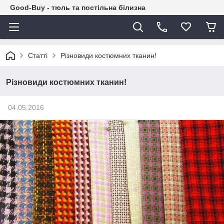
Good-Buy - тюль та постільна білизна
Статті
Різновиди костюмних тканин!
Різновиди костюмних тканин!
04.05.2016