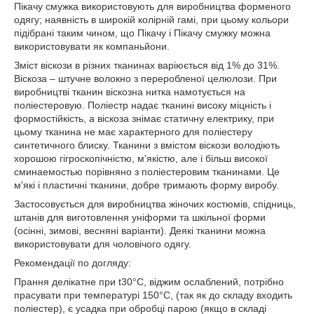
Пікачу смужка використовують для виробництва форменого
одягу; наявність в широкій колірній гамі, при цьому кольори
підібрані таким чином, що Пікачу і Пікачу смужку можна
використовувати як компаньйони.
Зміст віскози в різних тканинах варіюється від 1% до 31%.
Віскоза – штучне волокно з переробленої целюлози. При
виробництві тканин віскозна нитка намотується на
поліестеровую. Поліестр надає тканині високу міцність і
формостійкість, а віскоза знімає статичну електрику, при
цьому тканина не має характерного для поліестеру
синтетичного блиску. Тканини з вмістом віскози володіють
хорошою гігроскопічністю, м'якістю, але і більш високої
сминаемостью порівняно з поліестеровим тканинами. Це
м'які і пластичні тканини, добре тримають форму виробу.
Застосовується для виробництва жіночих костюмів, спідниць,
штанів для виготовлення уніформи та шкільної форми
(осінні, зимові, весняні варіанти). Деякі тканини можна
використовувати для чоловічого одягу.
Рекомендації по догляду:
Прання делікатне при t30°С, віджим ослаблений, потрібно
прасувати при температурі 150°С, (так як до складу входить
поліестер), є усадка при обробці парою (якщо в складі