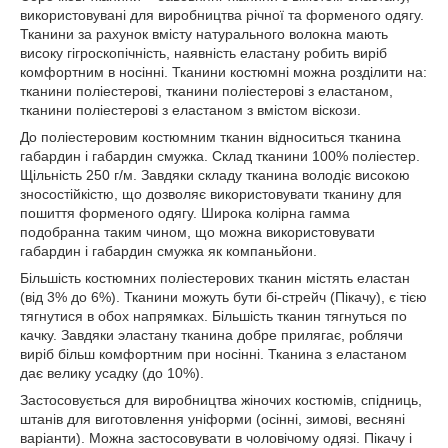
використовувані для виробництва річної та форменого одягу.
Тканини за рахунок вмісту натурального волокна мають
високу гігроскопічність, наявність еластану робить виріб
комфортним в носінні. Тканини костюмні можна розділити на:
тканини поліестерові, тканини поліестерові з еластаном,
тканини поліестерові з еластаном з вмістом віскози.
До поліестеровим костюмним тканин відноситься тканина
габардин і габардин смужка. Склад тканини 100% поліестер.
Щільність 250 г/м. Завдяки складу тканина володіє високою
зносостійкістю, що дозволяє використовувати тканину для
пошиття форменого одягу. Широка колірна гамма
подобранна таким чином, що можна використовувати
габардин і габардин смужка як компаньйони.
Більшість костюмних поліестерових тканин містять еластан
(від 3% до 6%). Тканини можуть бути бі-стрейч (Пікачу), є тією
тягнутися в обох напрямках. Більшість тканин тягнуться по
качку. Завдяки эластану тканина добре прилягає, роблячи
виріб більш комфортним при носінні. Тканина з еластаном
дає велику усадку (до 10%).
Застосовується для виробництва жіночих костюмів, спідниць,
штанів для виготовлення уніформи (осінні, зимові, весняні
варіанти). Можна застосовувати в чоловічому одязі. Пікачу і