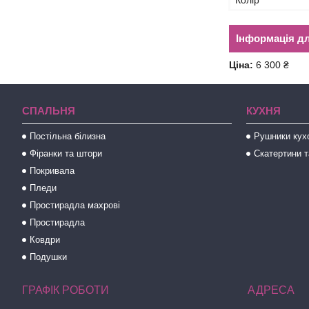
Колір
Інформація д
Ціна:
6 300 ₴
СПАЛЬНЯ
КУХНЯ
Постільна білизна
Рушники кух
Фіранки та штори
Скатертини т
Покривала
Пледи
Простирадла махрові
Простирадла
Ковдри
Подушки
ГРАФІК РОБОТИ