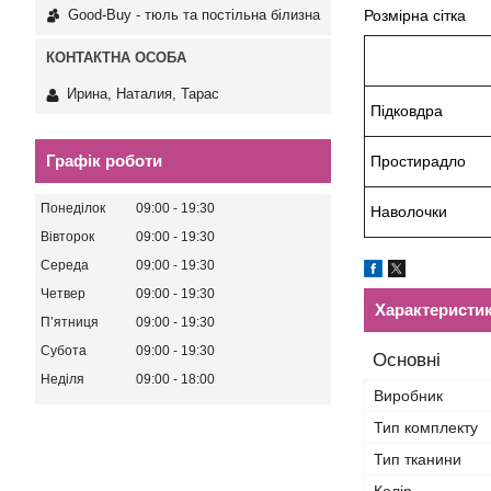
Good-Buy - тюль та постільна білизна
Розмірна с
Ирина, Наталия, Тарас
Підковдра
Графік роботи
Простирадло
Понеділок
09:00
19:30
Наволочки
Вівторок
09:00
19:30
Середа
09:00
19:30
Четвер
09:00
19:30
Характеристи
Пʼятниця
09:00
19:30
Субота
09:00
19:30
Основні
Неділя
09:00
18:00
Виробник
Тип комплекту
Тип тканини