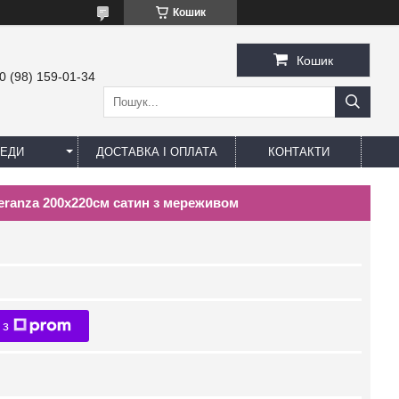
Кошик
Кошик
0 (98) 159-01-34
ЕДИ
ДОСТАВКА І ОПЛАТА
КОНТАКТИ
eranza 200x220см сатин з мереживом
 з