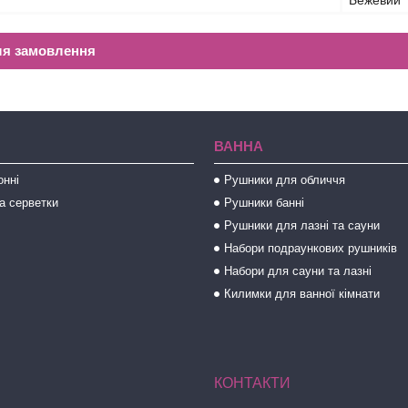
Бежевий
ля замовлення
ВАННА
онні
Рушники для обличчя
а серветки
Рушники банні
Рушники для лазні та сауни
Набори подраункових рушників
Набори для сауни та лазні
Килимки для ванної кімнати