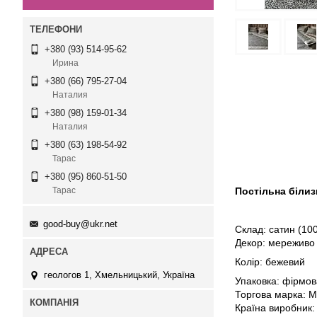
+380 (93) 514-95-62
Ирина
+380 (66) 795-27-04
Наталия
+380 (98) 159-01-34
Наталия
+380 (63) 198-54-92
Тарас
+380 (95) 860-51-50
Постільна білиз
Тарас
good-buy@ukr.net
Склад: сатин (10
Декор: мереживо
Колір: бежевий
геологов 1, Хмельницький, Україна
Упаковка: фірмов
Торгова марка: M
Країна виробник: