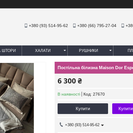
+380 (93) 514-95-62
+380 (66) 795-27-04
+38
А ШТОРИ
ХАЛАТИ
РУШНИКИ
ПЛ
Постільна білизна Maison Dor Esp
6 300 ₴
В наявності
Код:
27670
Купити
Купити
+380 (93) 514-95-62