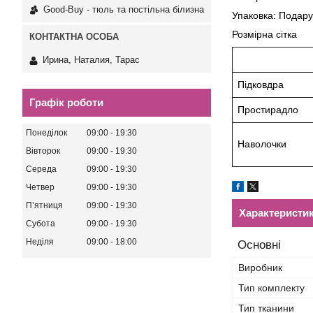
Good-Buy - тюль та постільна білизна
Упаковка: Подару
Розмірна сітка
Ирина, Наталия, Тарас
Підковдра
Графік роботи
Простирадло
Понеділок
09:00
19:30
Наволочки
Вівторок
09:00
19:30
Середа
09:00
19:30
Четвер
09:00
19:30
Пʼятниця
09:00
19:30
Характеристи
Субота
09:00
19:30
Неділя
09:00
18:00
Основні
Виробник
Тип комплекту
Тип тканини