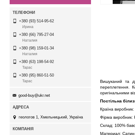
+380 (93) 514-95-62
Ирина
+380 (66) 795-27-04
Наталия
+380 (98) 159-01-34
Наталия
+380 (63) 198-54-92
Тарас
+380 (95) 860-51-50
Вишуканий та ду
Тарас
переплетення. К
оригінальними ві
good-buy@ukr.net
Постільна білиз
Країна виробник:
Фірма виробник: F
геологов 1, Хмельницький, Україна
Склад: 100% бав
Материал: Сатин