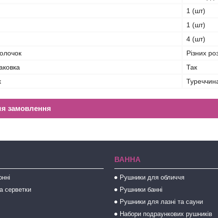
1 (шт)
1 (шт)
4 (шт)
волочок
Різних ро
аковка
Так
к
Туреччин
ля замовлення
ВАННА
онні
Рушники для обличчя
а серветки
Рушники банні
Рушники для лазні та сауни
Набори подраункових рушників