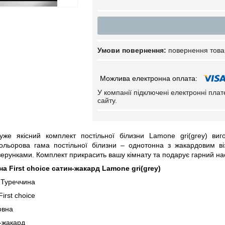
повернення това
У компанії підключені електронні пла
сайту.
же якісний комплект постільної білизни Lamone gri(grey) виг
ольорова гама постільної білизни – однотонна з жакардовим ві
зерунками. Комплект прикрасить вашу кімнату та подарує гарний нас
на First choice сатин-жакард Lamone gri(grey)
 Туреччина
irst choice
овна
-жакард