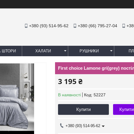
+380 (93) 514-95-62
+380 (66) 795-27-04
+38
А ШТОРИ
ХАЛАТИ
РУШНИКИ
ПЛ
First choice Lamone gri(grey) пос
3 195 ₴
В наявності
Код:
52227
Купити
Купити
+380 (93) 514-95-62