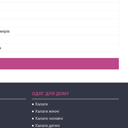
змірів
а
ОДЯГ ДЛЯ ДОМУ
Халати
Халати жіночі
Халати чоловічі
Халати дитячі