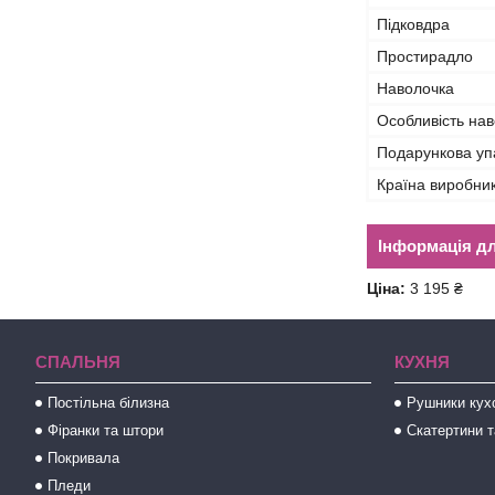
Підковдра
Простирадло
Наволочка
Особливість на
Подарункова уп
Країна виробни
Інформація д
Ціна:
3 195 ₴
СПАЛЬНЯ
КУХНЯ
Постільна білизна
Рушники кух
Фіранки та штори
Скатертини т
Покривала
Пледи