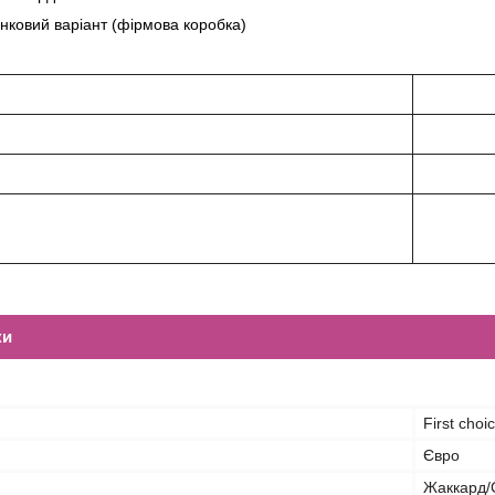
нковий варіант (фірмова коробка)
ки
First choi
Євро
Жаккард/