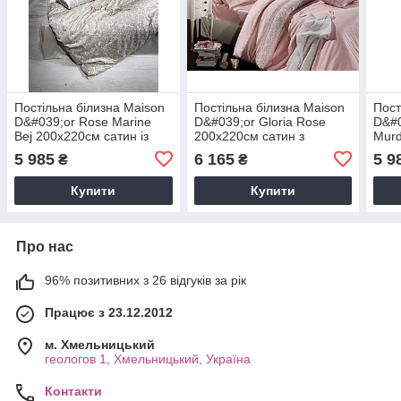
Постільна білизна Maison
Постільна білизна Maison
Пост
D&#039;or Rose Marine
D&#039;or Gloria Rose
D&#0
Bej 200x220см сатин із
200x220см сатин з
Mur
стразами
мереживом
із с
5 985
6 165
5 9
₴
₴
Купити
Купити
Про нас
96% позитивних з 26 відгуків за рік
Працює з 23.12.2012
м. Хмельницький
геологов 1, Хмельницький, Україна
Контакти