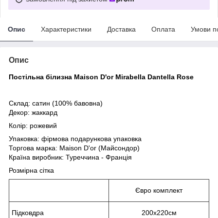
Опис
Характеристики
Доставка
Оплата
Умови п
Опис
Постільна білизна Maison D'or Mirabella Dantella
Rose
Склад: сатин (100% бавовна)
Декор: жаккард
Колір:
рожевий
Упаковка: фірмова подарункова упаковка
Торгова марка: Maison D'or (Майсондор)
Країна виробник: Туреччина - Франція
Розмірна сітка
Євро комплект
Підковдра
200x220см