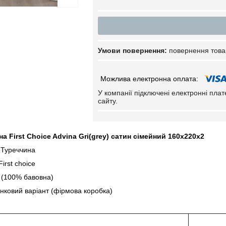
повернення това
У компанії підключені електронні пла
сайту.
а First Choice Advina Gri(grey) сатин сімейний 160х220х2
 Туреччина
irst choice
 (100% бавовна)
нковий варіант (фірмова коробка)
тка