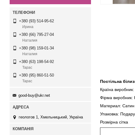
+380 (93) 514-95-62
Ирина
+380 (66) 795-27-04
Наталия
+380 (98) 159-01-34
Наталия
+380 (63) 198-54-92
Тарас
+380 (95) 860-51-50
Постільна білизн
Тарас
Країна виробник:
good-buy@ukr.net
Фірма виробник: F
Материал: Сатин
Упаковка: Подару
геологов 1, Хмельницький, Україна
Розмірна сі