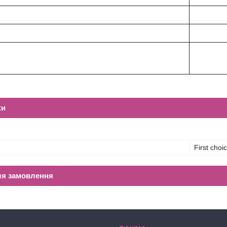
ки
First choi
ля замовлення