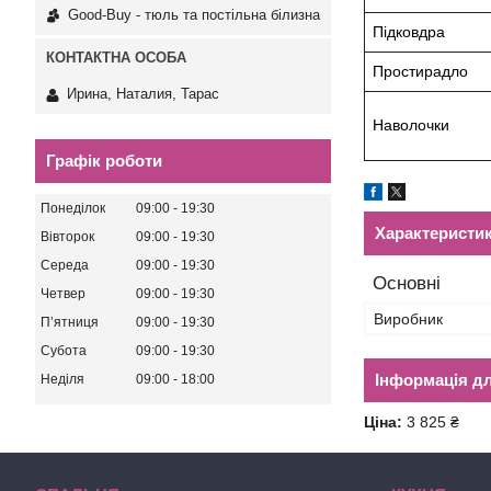
Good-Buy - тюль та постільна білизна
Підковдра
Простирадло
Ирина, Наталия, Тарас
Наволочки
Графік роботи
Понеділок
09:00
19:30
Характеристи
Вівторок
09:00
19:30
Середа
09:00
19:30
Основні
Четвер
09:00
19:30
Виробник
Пʼятниця
09:00
19:30
Субота
09:00
19:30
Інформація д
Неділя
09:00
18:00
Ціна:
3 825 ₴