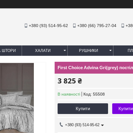
+380 (93) 514-95-62
+380 (66) 795-27-04
+38
А ШТОРИ
ХАЛАТИ
РУШНИКИ
ПЛ
First Choice Advina Gri(grey) пост
3 825 ₴
В наявності
Код:
55508
Купити
Купити
+380 (93) 514-95-62