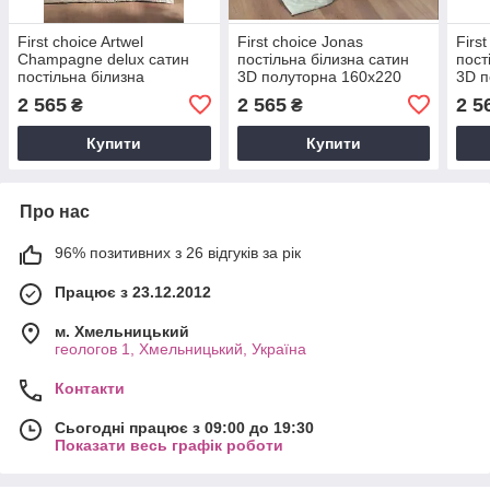
First choice Artwel
First choice Jonas
Firs
Champagne delux сатин
постільна білизна сатин
пост
постільна білизна
3D полуторна 160х220
3D п
полуторна 160х220
2 565
2 565
2 5
₴
₴
Купити
Купити
Про нас
96% позитивних з 26 відгуків за рік
Працює з 23.12.2012
м. Хмельницький
геологов 1, Хмельницький, Україна
Контакти
Сьогодні працює з 09:00 до 19:30
Показати весь графік роботи