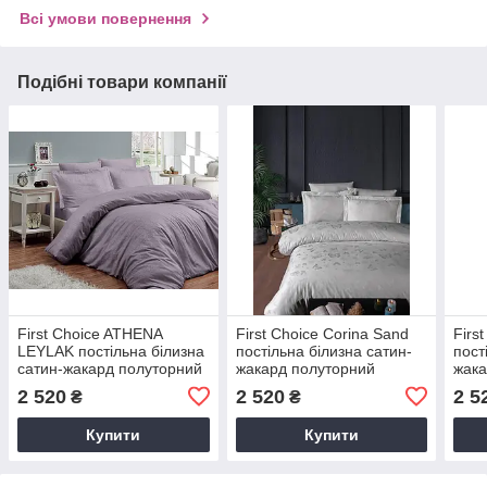
Всі умови повернення
Подібні товари компанії
First Choice ATHENA
First Choice Corina Sand
Firs
LEYLAK постільна білизна
постільна білизна сатин-
пост
сатин-жакард полуторний
жакард полуторний
жака
160х220
160х220
160
2 520
2 520
2 5
₴
₴
Купити
Купити