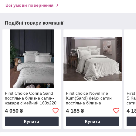
Всі умови повернення
Подібні товари компанії
First Choice Corina Sand
First choice Novel line
First
постільна білизна сатин-
Kum(Sand) delux сатин
S.Ka
жакард сімейний 160х220
постільна білизна
сати
(2)
сімейний 160х220 (2)
сіме
4 050
4 185
4 1
₴
₴
Купити
Купити