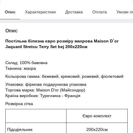
Опис
Характеристики
Доставка
Оплата
Умови п
Опис
Постільна білизна євро розміру махрова Maison D`or
Jaquard Stretcu Terry Set bej 200x220см
Склад: 100% бавовна
Тканина: махра
Кольорова гамма: бежевий, кремовий, рожевий, фіолетовий
Упаковка: фірмова подарункова упаковка
Торгова марка: Maison D'or (Майсондор)
Країна виробник: Туреччина - Франція
Розмірна сітка
Євро комплект
Підодіяльник
200x220см