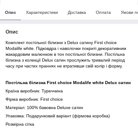
Опис
Характеристики
Доставка
Оплата
Умови п
Опис
Комплект постільної білизни з Delux сатину First choice
Modalife white. Підковдра і наволочки покриті декоративним
жакардовим малюнком в тон постільної білизни. Постільна
білизна з колекції Delux сатин прослужить тривалий період
часу при частих праннях не втративши свій колір і форму.
Постільна білизна First choice Modalife white Delux сатин
Країна виробник: Туреччина
Фірма виробник: First choice
Матеріал: 100% бавовна
Deluxe сатин
Упаковка: Подарунковий варіант (фірмова коробка)
Розмірна сітка