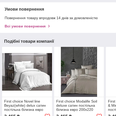
Умови повернення
Повернення товару впродовж 14 днів за домовленістю
Всі умови повернення
Подібні товари компанії
First choice Novel line
First choice Modalife Soil
First
Beyaz(white) delux сатин
deluxe сатин постільна
& Mi
постільна білизна евро
білизна евро 200х220
пост
200х220
200