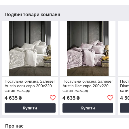
Подібні товари компанії
Постільна білизна Saheser
Постільна білизна Saheser
Пост
Austin ecru євро 200х220
Austin lilac євро 200х220
Diam
сатин-жакард
сатин-жакард
сати
4 635
4 635
4 5
₴
₴
Купити
Купити
Про нас