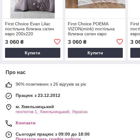
First Choice Evan Lilac
First Choice POEMA
Firs
постільна білизна сатин
VIZON(mink) постільна
пост
евро 200х220
білизна сатин євро
евро
200х220
3 060
3 060
3 0
₴
₴
Купити
Купити
Про нас
96% позитивних з 26 відгуків за рік
Працює з 23.12.2012
м. Хмельницький
геологов 1, Хмельницький, Україна
Контакти
Сьогодні працює з 09:00 до 18:00
Показати весь графік роботи