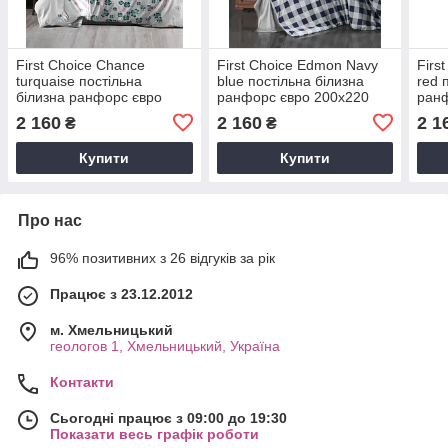
First Сhoice Chance
First Сhoice Edmon Navy
Firs
turquaise постільна
blue постільна білизна
red 
білизна ранфорс євро
ранфорс євро 200х220
ранф
200х220
2 160
2 160
2 1
₴
₴
Купити
Купити
Про нас
96% позитивних з 26 відгуків за рік
Працює з 23.12.2012
м. Хмельницький
геологов 1, Хмельницький, Україна
Контакти
Сьогодні працює з 09:00 до 19:30
Показати весь графік роботи