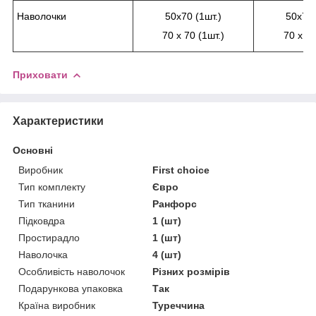
Наволочки
50х70 (1шт.)
50х70 
70 х 70 (1шт.)
70 х 7
Приховати
Характеристики
Основні
Виробник
First choice
Тип комплекту
Євро
Тип тканини
Ранфорс
Підковдра
1 (шт)
Простирадло
1 (шт)
Наволочка
4 (шт)
Особливість наволочок
Різних розмірів
Подарункова упаковка
Так
Країна виробник
Туреччина