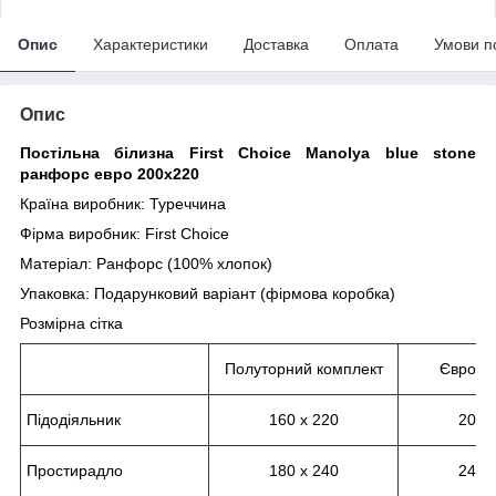
Опис
Характеристики
Доставка
Оплата
Умови п
Опис
Постільна білизна First Сhoice Manolya blue stone
ранфорс евро 200х220
Країна виробник: Туреччина
Фірма виробник: First Сhoice
Матеріал: Ранфорс (100% хлопок)
Упаковка: Подарунковий варіант (фірмова коробка)
Розмірна сітка
Полуторний комплект
Євро к
Підодіяльник
160 х 220
200 
Простирадло
180 х 240
240 