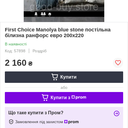
First Сhoice Manolya blue stone постільна
білизна ранфорс евро 200х220
В наявності
Код: 57898
Роздріб
2 160
₴
Купити
або
Купити з
Що таке купити з Пром?
Замовлення під захистом