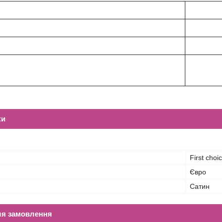
ки
First choi
Євро
Сатин
ля замовлення