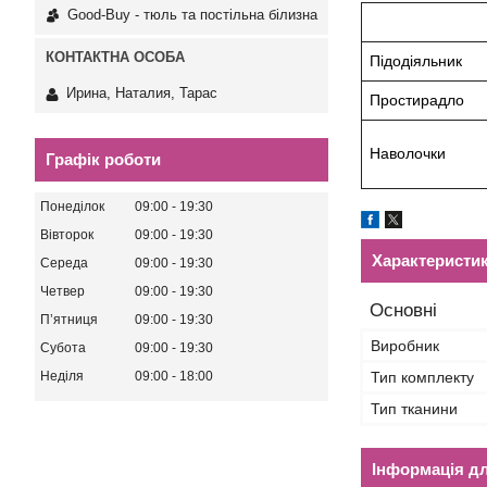
Good-Buy - тюль та постільна білизна
Підодіяльник
Ирина, Наталия, Тарас
Простирадло
Наволочки
Графік роботи
Понеділок
09:00
19:30
Вівторок
09:00
19:30
Характеристи
Середа
09:00
19:30
Четвер
09:00
19:30
Основні
Пʼятниця
09:00
19:30
Виробник
Субота
09:00
19:30
Тип комплекту
Неділя
09:00
18:00
Тип тканини
Інформація д