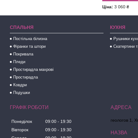
Ціна:
3 060 ₴
СПАЛЬНЯ
КУХНЯ
Постільна білизна
Рушники кух
Фіранки та штори
Скатертини т
Покривала
Пледи
Простирадла махрові
Простирадла
Ковдри
Подушки
ГРАФІК РОБОТИ
геологов 1, 
Понеділок
09:00
19:30
Вівторок
09:00
19:30