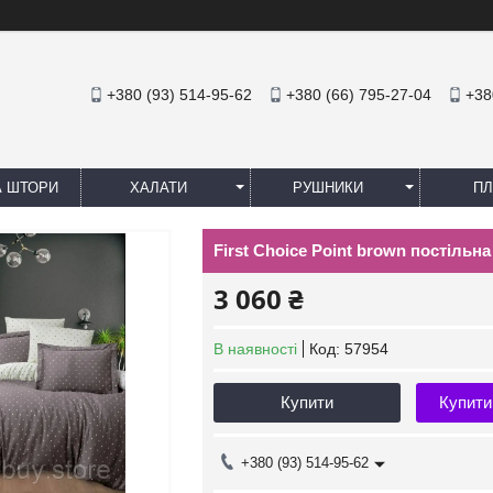
+380 (93) 514-95-62
+380 (66) 795-27-04
+38
А ШТОРИ
ХАЛАТИ
РУШНИКИ
ПЛ
First Choice Point brown постільн
3 060 ₴
В наявності
Код:
57954
Купити
Купити
+380 (93) 514-95-62