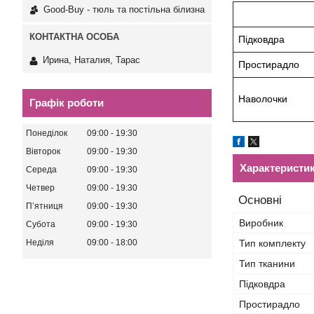
Good-Buy - тюль та постільна білизна
Підковдра
Ирина, Наталия, Тарас
Простирадло
Наволочки
Графік роботи
Понеділок
09:00
19:30
Вівторок
09:00
19:30
Характеристи
Середа
09:00
19:30
Четвер
09:00
19:30
Основні
Пʼятниця
09:00
19:30
Виробник
Субота
09:00
19:30
Тип комплекту
Неділя
09:00
18:00
Тип тканини
Підковдра
Простирадло