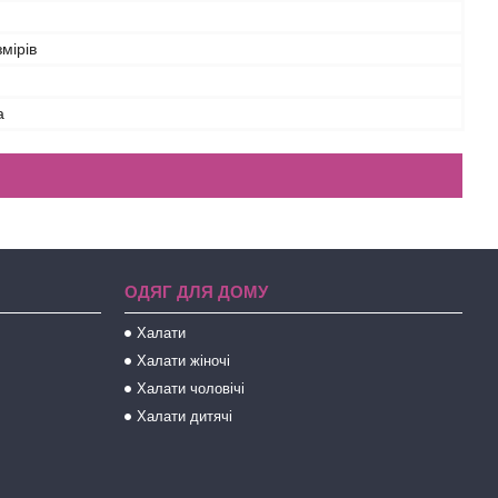
змірів
а
ОДЯГ ДЛЯ ДОМУ
Халати
Халати жіночі
Халати чоловічі
Халати дитячі