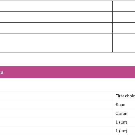
ки
First choi
Євро
Сатин
1 (шт)
1 (шт)