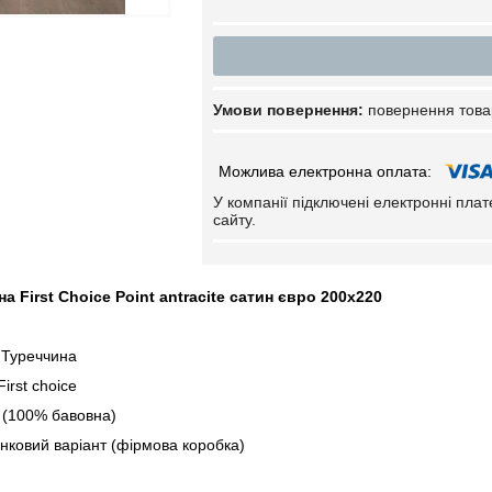
повернення това
У компанії підключені електронні пла
сайту.
а First Choice Point antracite сатин євро 200х220
 Туреччина
irst choice
 (100% бавовна)
нковий варіант (фірмова коробка)
тка