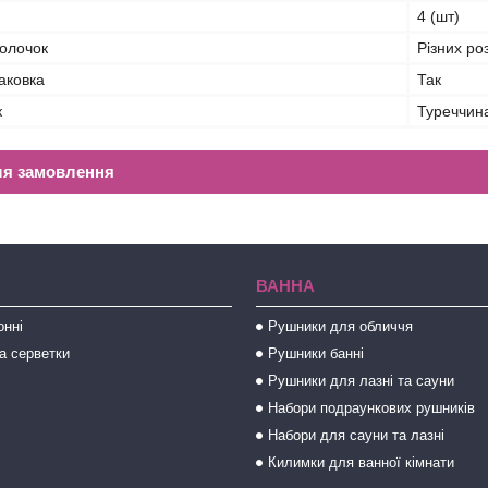
4 (шт)
волочок
Різних ро
аковка
Так
к
Туреччин
ля замовлення
ВАННА
онні
Рушники для обличчя
а серветки
Рушники банні
Рушники для лазні та сауни
Набори подраункових рушників
Набори для сауни та лазні
Килимки для ванної кімнати