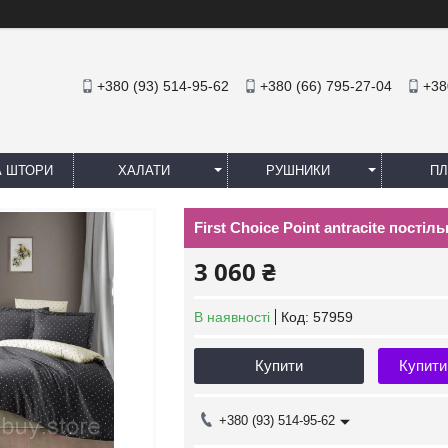
+380 (93) 514-95-62
+380 (66) 795-27-04
+38
А ШТОРИ
ХАЛАТИ
РУШНИКИ
ПЛ
First Choice Point antracite пості
3 060 ₴
В наявності
Код:
57959
Купити
Купити
+380 (93) 514-95-62