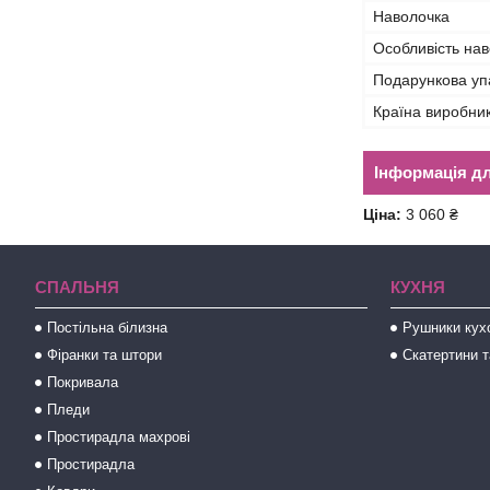
Наволочка
Особливість на
Подарункова уп
Країна виробни
Інформація д
Ціна:
3 060 ₴
СПАЛЬНЯ
КУХНЯ
Постільна білизна
Рушники кух
Фіранки та штори
Скатертини т
Покривала
Пледи
Простирадла махрові
Простирадла