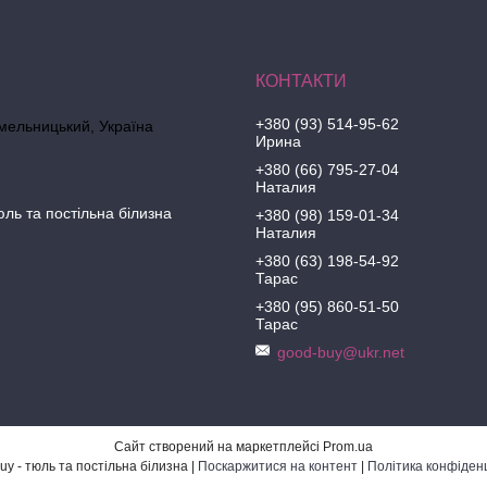
+380 (93) 514-95-62
Хмельницький, Україна
Ирина
+380 (66) 795-27-04
Наталия
юль та постільна білизна
+380 (98) 159-01-34
Наталия
+380 (63) 198-54-92
Тарас
+380 (95) 860-51-50
Тарас
good-buy@ukr.net
Сайт створений на маркетплейсі
Prom.ua
Good-Buy - тюль та постільна білизна |
Поскаржитися на контент
|
Політика конфіденц