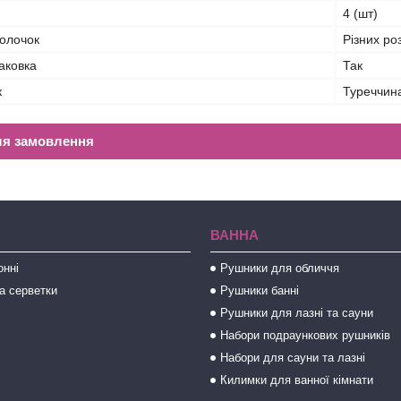
4 (шт)
волочок
Різних ро
аковка
Так
к
Туреччин
ля замовлення
ВАННА
онні
Рушники для обличчя
а серветки
Рушники банні
Рушники для лазні та сауни
Набори подраункових рушників
Набори для сауни та лазні
Килимки для ванної кімнати