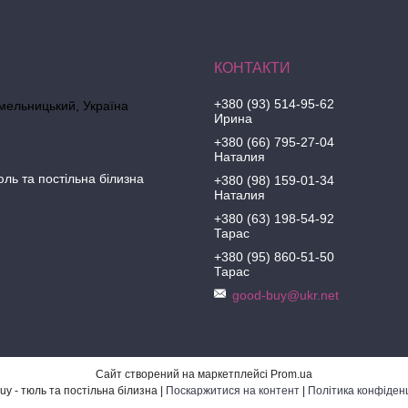
+380 (93) 514-95-62
Хмельницький, Україна
Ирина
+380 (66) 795-27-04
Наталия
юль та постільна білизна
+380 (98) 159-01-34
Наталия
+380 (63) 198-54-92
Тарас
+380 (95) 860-51-50
Тарас
good-buy@ukr.net
Сайт створений на маркетплейсі
Prom.ua
Good-Buy - тюль та постільна білизна |
Поскаржитися на контент
|
Політика конфіденц