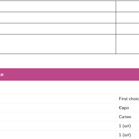
ки
First choi
Євро
Сатин
1 (шт)
1 (шт)