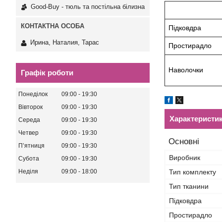
Good-Buy - тюль та постільна білизна
Підковдра
Ирина, Наталия, Тарас
Простирадло
Наволочки
Графік роботи
Понеділок
09:00
19:30
Вівторок
09:00
19:30
Характеристи
Середа
09:00
19:30
Четвер
09:00
19:30
Основні
Пʼятниця
09:00
19:30
Виробник
Субота
09:00
19:30
Тип комплекту
Неділя
09:00
18:00
Тип тканини
Підковдра
Простирадло