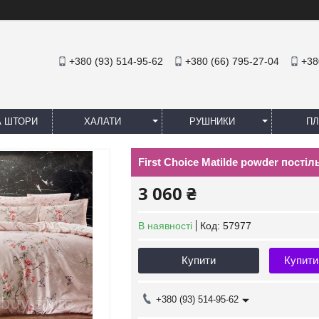
+380 (93) 514-95-62
+380 (66) 795-27-04
+38
А ШТОРИ
ХАЛАТИ
РУШНИКИ
ПЛ
First Choice Matilde powder постіл
3 060 ₴
В наявності
Код:
57977
Купити
Купити
+380 (93) 514-95-62