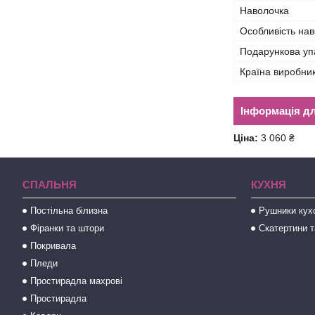
Наволочка
Особливість на
Подарункова уп
Країна виробни
Інформація д
Ціна:
3 060 ₴
СПАЛЬНЯ
КУХНЯ
Постільна білизна
Рушники кух
Фіранки та штори
Скатертини т
Покривала
Пледи
Простирадла махрові
Простирадла