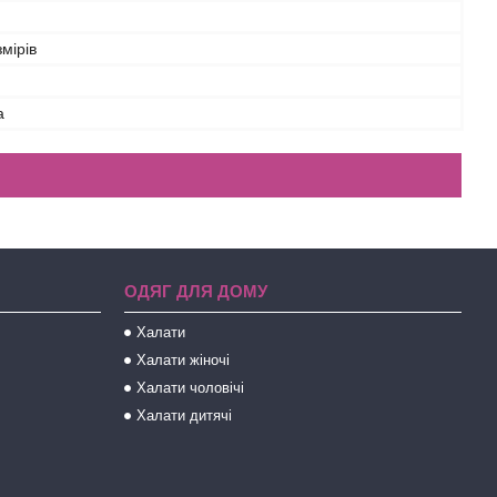
змірів
а
ОДЯГ ДЛЯ ДОМУ
Халати
Халати жіночі
Халати чоловічі
Халати дитячі