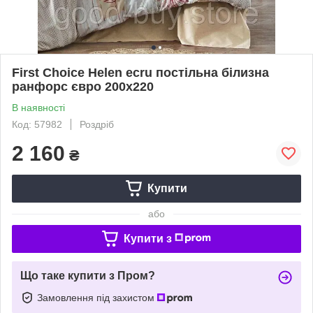
First Сhoice Helen ecru постільна білизна
ранфорс євро 200х220
В наявності
Код: 57982
Роздріб
2 160
₴
Купити
або
Купити з
Що таке купити з Пром?
Замовлення під захистом