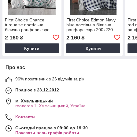
First Сhoice Chance
First Сhoice Edmon Navy
Firs
turquaise постільна
blue постільна білизна
red 
білизна ранфорс євро
ранфорс євро 200х220
ранф
200х220
2 160
2 160
2 1
₴
₴
Купити
Купити
Про нас
96% позитивних з 26 відгуків за рік
Працює з 23.12.2012
м. Хмельницький
геологов 1, Хмельницький, Україна
Контакти
Сьогодні працює з 09:00 до 19:30
Показати весь графік роботи