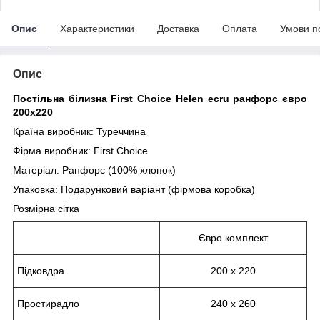
Опис
Характеристики
Доставка
Оплата
Умови п
Опис
Постільна білизна First Сhoice Helen ecru ранфорс євро
200х220
Країна виробник: Туреччина
Фірма виробник: First Сhoice
Матеріал: Ранфорс (100% хлопок)
Упаковка: Подарунковий варіант (фірмова коробка)
Розмірна сітка
Євро комплект
Підковдра
200 х 220
Простирадло
240 х 260