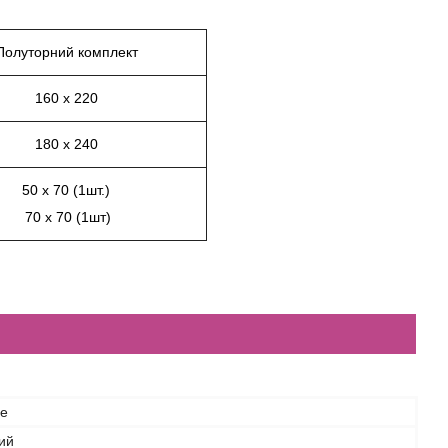
Полуторний комплект
160 х 220
180 х 240
50 х 70 (1шт.)
70 х 70 (1шт)
ce
ий