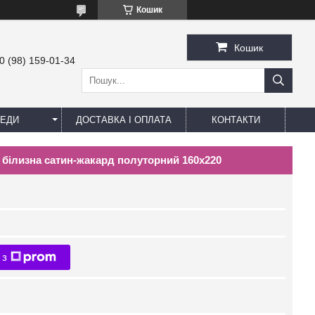
Кошик
Кошик
0 (98) 159-01-34
ЕДИ
ДОСТАВКА І ОПЛАТА
КОНТАКТИ
а білизна сатин-жакард полуторний 160х220
 з