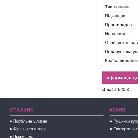
Тип тканини
Підковдра
Простирадло
Наволочка
Особливість на
Подарункова уп
Країна виробни
Інформація д
Ціна:
2 520 ₴
СПАЛЬНЯ
КУХНЯ
Постільна білизна
Рушники кух
Фіранки та штори
Скатертини т
Покривала