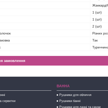
Жаккард/
1 (шт)
1 (шт)
2 (шт)
волочок
Різних ро
аковка
Так
к
Туреччин
ля замовлення
ВАННА
онні
Рушники для обличчя
а серветки
Рушники банні
Рушники для лазні та сауни