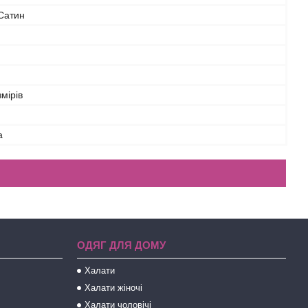
Сатин
змірів
а
ОДЯГ ДЛЯ ДОМУ
Халати
Халати жіночі
Халати чоловічі