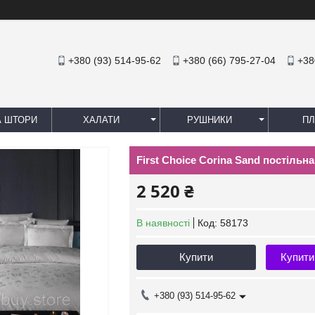
+380 (93) 514-95-62
+380 (66) 795-27-04
+38
А ШТОРИ
ХАЛАТИ
РУШНИКИ
ПЛ
First Choice Corina Sand постільн
2 520 ₴
В наявності
Код:
58173
Купити
Купити
+380 (93) 514-95-62