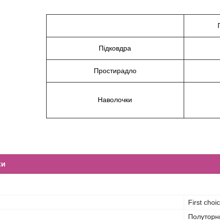
Підковдра
Простирадло
Наволочки
ки
First choi
Полуторн