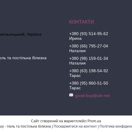
+380 (93) 514-95-62
Хмельницький, Україна
Ирина
+380 (66) 795-27-04
Наталия
юль та постільна білизна
+380 (98) 159-01-34
Наталия
+380 (63) 198-54-92
Тарас
+380 (95) 860-51-50
Тарас
good-buy@ukr.net
Сайт створений на маркетплейсі
Prom.ua
Good-Buy - тюль та постільна білизна |
Поскаржитися на контент
|
Політика конфіденц