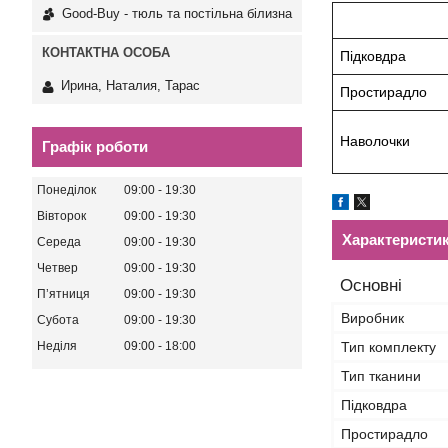
Good-Buy - тюль та постільна білизна
Підковдра
Ирина, Наталия, Тарас
Простирадло
Наволочки
Графік роботи
Понеділок
09:00
19:30
Вівторок
09:00
19:30
Характеристи
Середа
09:00
19:30
Четвер
09:00
19:30
Основні
Пʼятниця
09:00
19:30
Виробник
Субота
09:00
19:30
Тип комплекту
Неділя
09:00
18:00
Тип тканини
Підковдра
Простирадло