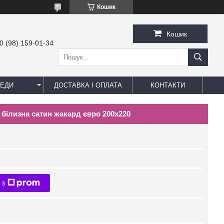
Кошик
Кошик
0 (98) 159-01-34
ЕДИ
ДОСТАВКА І ОПЛАТА
КОНТАКТИ
а білизна сатин жакард євро 200х220
 з