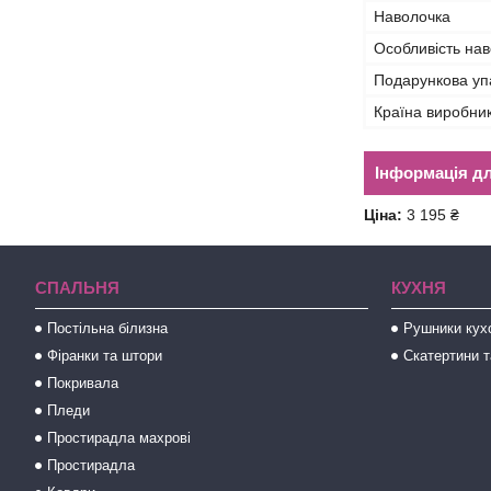
Наволочка
Особливість на
Подарункова уп
Країна виробни
Інформація д
Ціна:
3 195 ₴
СПАЛЬНЯ
КУХНЯ
Постільна білизна
Рушники кух
Фіранки та штори
Скатертини т
Покривала
Пледи
Простирадла махрові
Простирадла