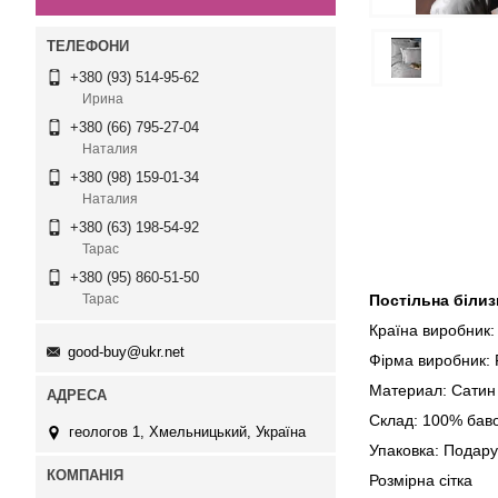
+380 (93) 514-95-62
Ирина
+380 (66) 795-27-04
Наталия
+380 (98) 159-01-34
Наталия
+380 (63) 198-54-92
Тарас
+380 (95) 860-51-50
Постільна білиз
Тарас
Країна виробник:
good-buy@ukr.net
Фірма виробник: F
Материал: Сатин
Склад: 100% бав
геологов 1, Хмельницький, Україна
Упаковка: Подару
Розмірна сі