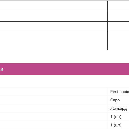
ки
First choi
Євро
Жаккард
1 (шт)
1 (шт)