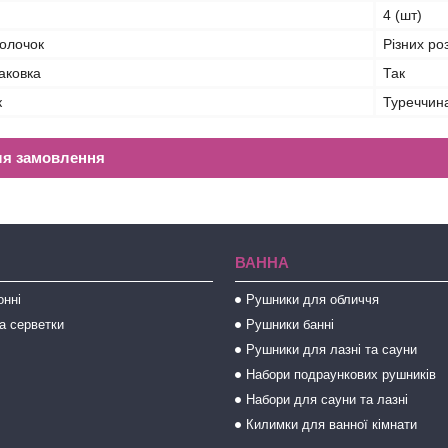
4 (шт)
волочок
Різних ро
аковка
Так
к
Туреччин
ля замовлення
ВАННА
онні
Рушники для обличчя
а серветки
Рушники банні
Рушники для лазні та сауни
Набори подраункових рушників
Набори для сауни та лазні
Килимки для ванної кімнати