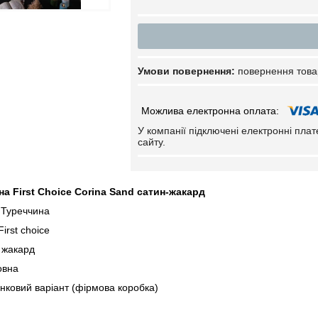
повернення това
У компанії підключені електронні пла
сайту.
на First Choice Corina Sand сатин-жакард
 Туреччина
irst choice
 жакард
овна
нковий варіант (фірмова коробка)
тка