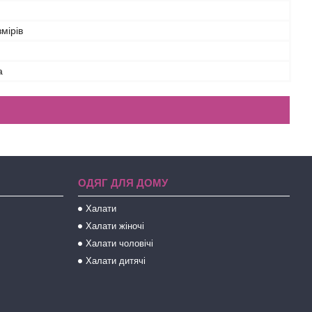
змірів
а
ОДЯГ ДЛЯ ДОМУ
Халати
Халати жіночі
Халати чоловічі
Халати дитячі