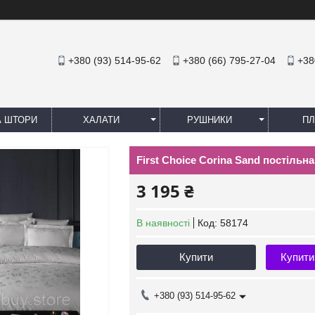
+380 (93) 514-95-62
+380 (66) 795-27-04
+38
А ШТОРИ
ХАЛАТИ
РУШНИКИ
ПЛ
First Choice Corina Sand постільн
3 195 ₴
В наявності
Код:
58174
Купити
Купити
+380 (93) 514-95-62