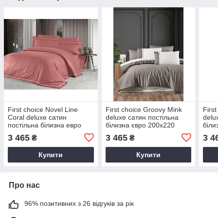
First choice Novel Line
First choice Groovy Mink
Firs
Coral deluxe сатин
deluxe сатин постільна
delu
постільна білизна евро
білизна євро 200х220
біли
200х220
3 465
3 465
3 4
₴
₴
Купити
Купити
Про нас
96% позитивних з 26 відгуків за рік