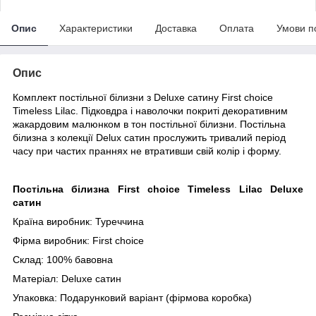
Опис
Характеристики
Доставка
Оплата
Умови п
Опис
Комплект постільної білизни з Deluxe сатину First choice
Timeless Lilac. Підковдра і наволочки покриті декоративним
жакардовим малюнком в тон постільної білизни. Постільна
білизна з колекції Delux сатин прослужить тривалий період
часу при частих праннях не втративши свій колір і форму.
Постільна білизна First choice Timeless Lilac Deluxe
сатин
Країна виробник: Туреччина
Фірма виробник: First choice
Склад: 100% бавовна
Матеріал:
Deluxe сатин
Упаковка: Подарунковий варіант (фірмова коробка)