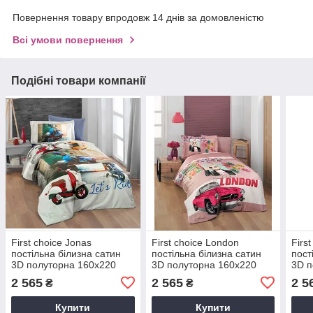
Повернення товару впродовж 14 днів за домовленістю
Всі умови повернення
Подібні товари компанії
First choice Jonas
First choice London
First
постільна білизна сатин
постільна білизна сатин
пост
3D полуторна 160х220
3D полуторна 160х220
3D п
2 565
2 565
2 5
₴
₴
Купити
Купити