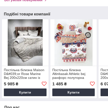
Всі умови повернення
Подібні товари компанії
Постільна білизна Maison
Постільна білизна
Пост
D&#039;or Rose Marine
Altinbasak Athletic bej
D&#0
Bej 200x220см сатин із
ранфорс полуторна
200x
стразами
160х220
мер
5 985
1 485
6 0
₴
₴
Купити
Купити
Про нас