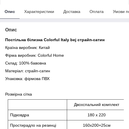
Опис
Характеристики
Доставка
Оплата
Умови п
Опис
Постільна білизна Colorful Italy bej страйп-сатин
Країна виробник: Китай
Фірма виробник: Colorful Home
Склад:
100% бавовна
Матеріал: страйп-сатин
Упаковка: фірмова ПВХ
Розмірна сітка
Двохспальний комплект
Підковдра
180 х 220
Простирадло на резинці
160х200+25см