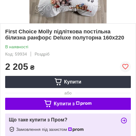
First Сhoice Molly підліткова постільна
білизна ранфорс Deluxe полуторна 160х220
В наявності
Код: 59934
Роздріб
2 205
₴
Купити
або
Купити з
Що таке купити з Пром?
Замовлення під захистом