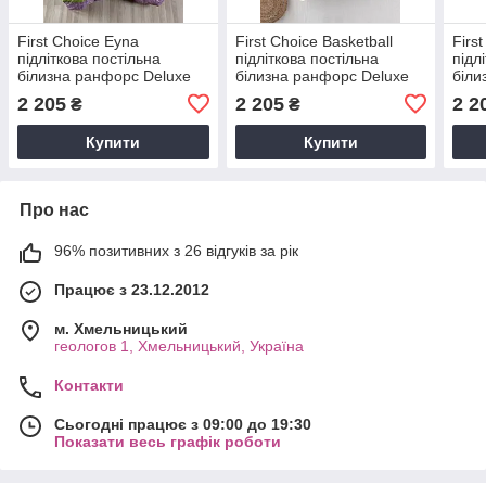
First Сhoice Eyna
First Сhoice Basketball
Firs
підліткова постільна
підліткова постільна
підл
білизна ранфорс Deluxe
білизна ранфорс Deluxe
біли
полуторна 160х220
полуторна 160х220
полу
2 205
2 205
2 2
₴
₴
Купити
Купити
Про нас
96% позитивних з 26 відгуків за рік
Працює з 23.12.2012
м. Хмельницький
геологов 1, Хмельницький, Україна
Контакти
Сьогодні працює з 09:00 до 19:30
Показати весь графік роботи