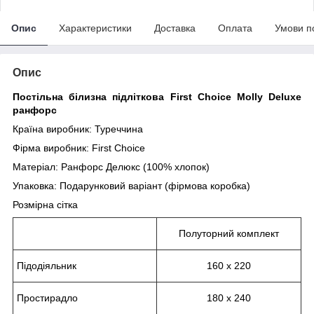
Опис
Характеристики
Доставка
Оплата
Умови п
Опис
Постільна білизна підліткова First Сhoice Molly Deluxe
ранфорс
Країна виробник: Туреччина
Фірма виробник: First Сhoice
Матеріал: Ранфорс Делюкс (100% хлопок)
Упаковка: Подарунковий варіант (фірмова коробка)
Розмірна сітка
Полуторний комплект
Підодіяльник
160 х 220
Простирадло
180 х 240