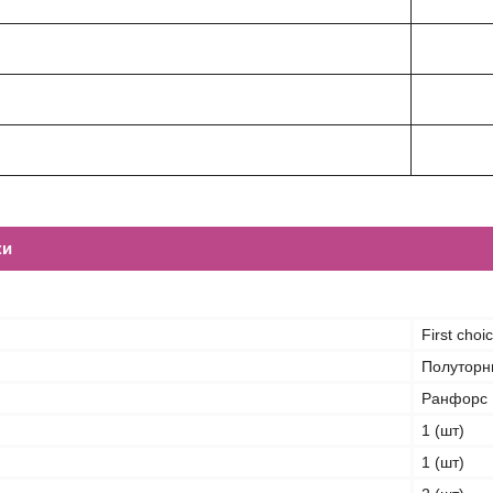
ки
First choi
Полуторн
Ранфорс
1 (шт)
1 (шт)