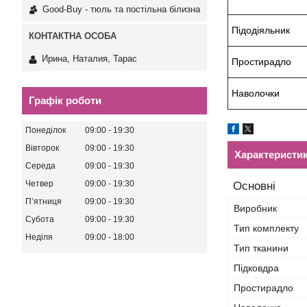
Good-Buy - тюль та постільна білизна
Підодіяльник
Ирина, Наталия, Тарас
Простирадло
Наволочки
Графік роботи
Понеділок
09:00
19:30
Вівторок
09:00
19:30
Характеристи
Середа
09:00
19:30
Четвер
09:00
19:30
Основні
Пʼятниця
09:00
19:30
Виробник
Субота
09:00
19:30
Тип комплекту
Неділя
09:00
18:00
Тип тканини
Підковдра
Простирадло