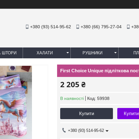
+380 (93) 514-95-62
+380 (66) 795-27-04
+38
А ШТОРИ
ХАЛАТИ
РУШНИКИ
ПЛ
First Сhoice Unique підліткова по
2 205 ₴
В наявності
Код:
59938
Купити
Купити
+380 (93) 514-95-62