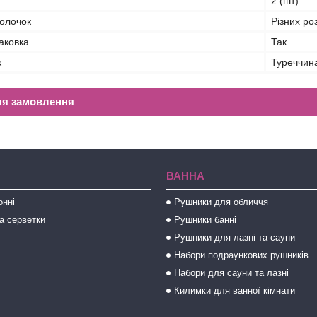
2 (шт)
волочок
Різних ро
аковка
Так
к
Туреччин
ля замовлення
ВАННА
онні
Рушники для обличчя
а серветки
Рушники банні
Рушники для лазні та сауни
Набори подраункових рушників
Набори для сауни та лазні
Килимки для ванної кімнати