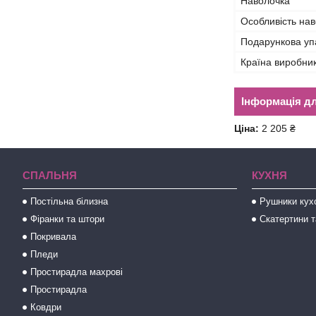
Наволочка
Особливість на
Подарункова уп
Країна виробни
Інформація д
Ціна:
2 205 ₴
СПАЛЬНЯ
КУХНЯ
Постільна білизна
Рушники кух
Фіранки та штори
Скатертини т
Покривала
Пледи
Простирадла махрові
Простирадла
Ковдри