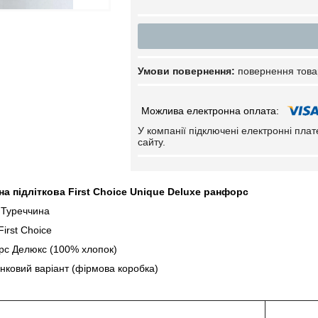
повернення това
У компанії підключені електронні пла
сайту.
на підліткова First Сhoice Unique Deluxe ранфорс
 Туреччина
irst Сhoice
рс Делюкс (100% хлопок)
нковий варіант (фірмова коробка)
ітка