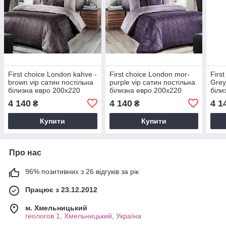
First choice London kahve -
First choice London mor-
First
brown vip сатин постільна
purple vip сатин постільна
Grey
білизна евро 200х220
білизна евро 200х220
біли
4 140
4 140
4 1
₴
₴
Купити
Купити
Про нас
96% позитивних з 26 відгуків за рік
Працює з 23.12.2012
м. Хмельницький
геологов 1, Хмельницький, Україна