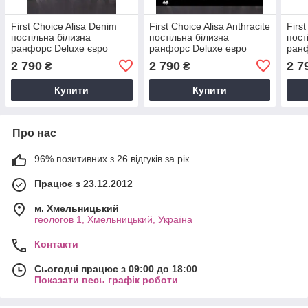
First Сhoice Alisa Denim
First Сhoice Alisa Anthracite
Firs
постільна білизна
постільна білизна
пост
ранфорс Deluxe євро
ранфорс Deluxe евро
ранф
200х220
200х220
200
2 790
2 790
2 7
₴
₴
Купити
Купити
Про нас
96% позитивних з 26 відгуків за рік
Працює з 23.12.2012
м. Хмельницький
геологов 1, Хмельницький, Україна
Контакти
Сьогодні працює з 09:00 до 18:00
Показати весь графік роботи