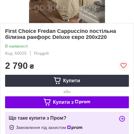
First Сhoice Fredan Cappuccino постільна
білизна ранфорс Deluxe євро 200х220
В наявності
Код: 60025
Роздріб
2 790
₴
Купити
або
Купити з
Що таке купити з Пром?
Замовлення під захистом