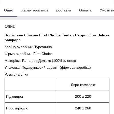
Опис
Характеристики
Доставка
Оплата
Умови п
Опис
Постільна білизна First Сhoice Fredan Cappuccino Deluxe
ранфорс
Країна виробник: Туреччина
Фірма виробник: First Сhoice
Матеріал: Ранфорс Делюкс (100% хлопок)
Упаковка: Подарунковий варіант (фірмова коробка)
Розмірна сітка
Євро комплект
Підковдра
200 х 220
Простирадло
240 х 260