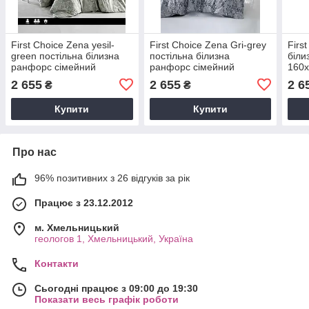
First Сhoice Zena yesil-
First Сhoice Zena Gri-grey
Firs
green постільна білизна
постільна білизна
біли
ранфорс сімейний
ранфорс сімейний
160
160х220х2
160х220х2
2 655
2 655
2 6
₴
₴
Купити
Купити
Про нас
96% позитивних з 26 відгуків за рік
Працює з 23.12.2012
м. Хмельницький
геологов 1, Хмельницький, Україна
Контакти
Сьогодні працює з 09:00 до 19:30
Показати весь графік роботи