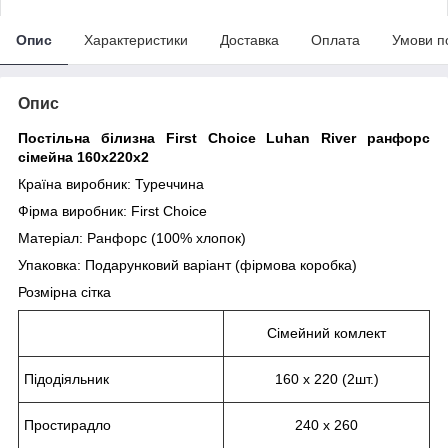
Опис
Характеристики
Доставка
Оплата
Умови п
Опис
Постільна білизна First Сhoice Luhan River ранфорс
сімейна 160х220х2
Країна виробник: Туреччина
Фірма виробник: First Сhoice
Матеріал: Ранфорс (100% хлопок)
Упаковка: Подарунковий варіант (фірмова коробка)
Розмірна сітка
Сімейний комлект
Підодіяльник
160 х 220 (2шт.)
Простирадло
240 х 260