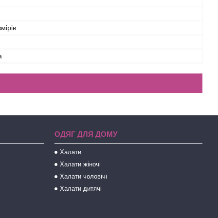
змірів
а
ОДЯГ ДЛЯ ДОМУ
Халати
Халати жіночі
Халати чоловічі
Халати дитячі