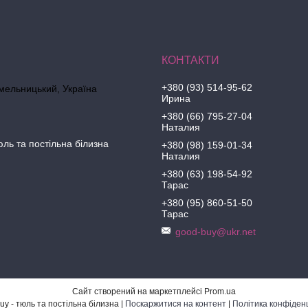
+380 (93) 514-95-62
Хмельницький, Україна
Ирина
+380 (66) 795-27-04
Наталия
юль та постільна білизна
+380 (98) 159-01-34
Наталия
+380 (63) 198-54-92
Тарас
+380 (95) 860-51-50
Тарас
good-buy@ukr.net
Сайт створений на маркетплейсі
Prom.ua
Good-Buy - тюль та постільна білизна |
Поскаржитися на контент
|
Політика конфіденц