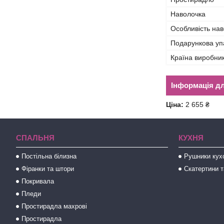
Наволочка
Особливість на
Подарункова уп
Країна виробни
Інформація д
Ціна:
2 655 ₴
СПАЛЬНЯ
КУХНЯ
Постільна білизна
Рушники кух
Фіранки та штори
Скатертини т
Покривала
Пледи
Простирадла махрові
Простирадла