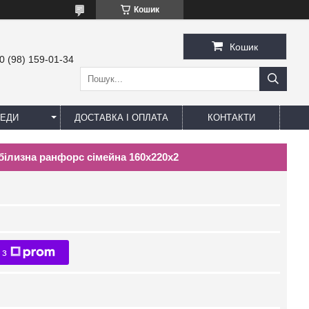
Кошик
Кошик
0 (98) 159-01-34
ЕДИ
ДОСТАВКА І ОПЛАТА
КОНТАКТИ
 білизна ранфорс сімейна 160х220х2
 з