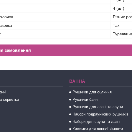
4 (шт)
волочок
Різних ро
аковка
Так
к
Туреччин
ля замовлення
ВАННА
онні
Рушники для обличчя
а серветки
Рушники банні
Рушники для лазні та сауни
Набори подраункових рушників
Набори для сауни та лазні
Килимки для ванної кімнати