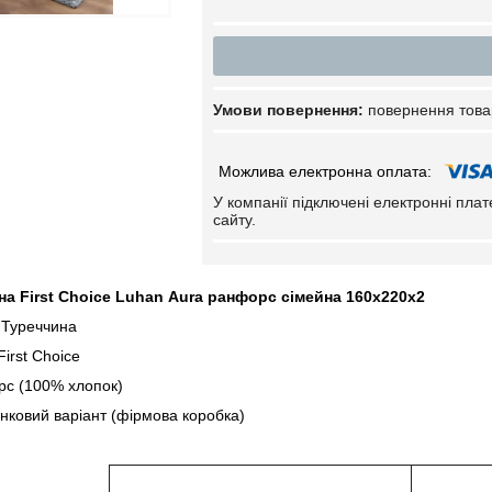
повернення това
У компанії підключені електронні пла
сайту.
на First Сhoice Luhan Aura ранфорс сімейна 160х220х2
 Туреччина
irst Сhoice
рс (100% хлопок)
нковий варіант (фірмова коробка)
ітка