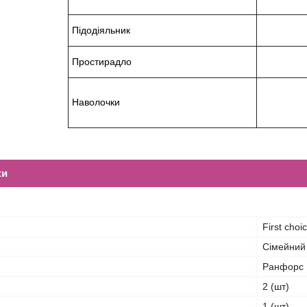
Підодіяльник
Простирадло
Наволочки
ки
First choi
Сімейний
Ранфорс
2 (шт)
1 (шт)