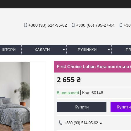
+380 (93) 514-95-62
+380 (66) 795-27-04
+38
А ШТОРИ
ХАЛАТИ
РУШНИКИ
ПЛ
First Сhoice Luhan Aura постільна
2 655 ₴
В наявності
Код:
60148
Купити
Купити
+380 (93) 514-95-62