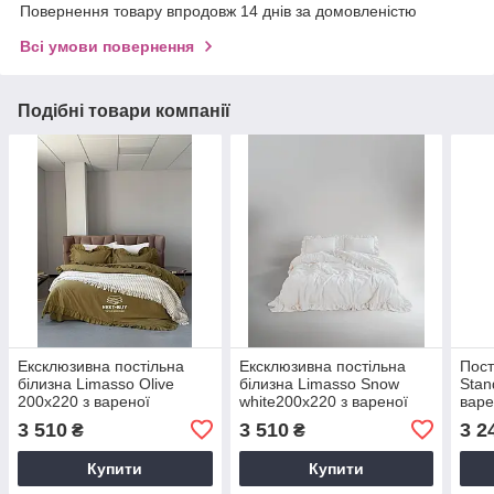
Повернення товару впродовж 14 днів за домовленістю
Всі умови повернення
Подібні товари компанії
Ексклюзивна постільна
Ексклюзивна постільна
Пост
білизна Limasso Olive
білизна Limasso Snow
Stan
200x220 з вареної
white200x220 з вареної
варе
бавовни
бавовни
3 510
3 510
3 2
₴
₴
Купити
Купити