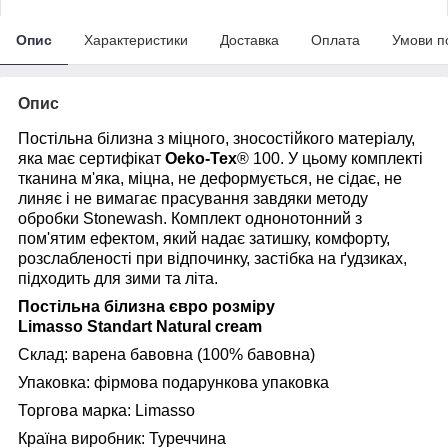
Опис
Характеристики
Доставка
Оплата
Умови п
Опис
Постільна білизна з міцного, зносостійкого матеріалу,
яка має сертифікат
Oeko-Tex
® 100. У цьому комплекті
тканина м'яка, міцна, не деформується, не сідає, не
линяє і не вимагає прасування завдяки методу
обробки Stonewash. Комплект однонотонний з
пом'ятим ефектом, який надає затишку, комфорту,
розслабленості при відпочинку, застібка на ґудзиках,
підходить для зими та літа.
Постільна білизна євро розміру
Limasso Standart Natural cream
Склад: варена бавовна (100% бавовна)
Упаковка: фірмова подарункова упаковка
Торгова марка: Limasso
Країна виробник: Туреччина