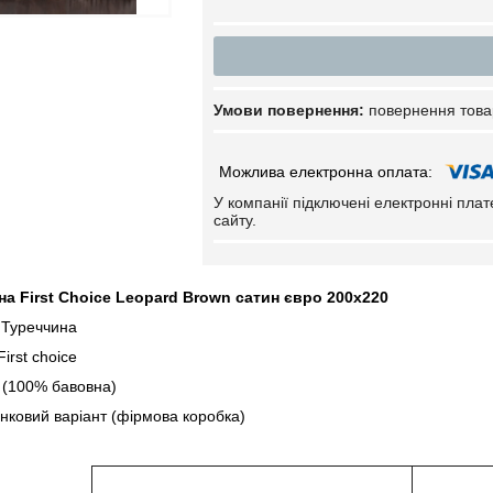
повернення това
У компанії підключені електронні пла
сайту.
на First Choice
Leopard
Brown
сатин євро 200х220
 Туреччина
irst choice
 (100% бавовна)
нковий варіант (фірмова коробка)
тка