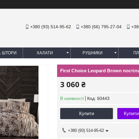
+380 (93) 514-95-62
+380 (66) 795-27-04
+38
А ШТОРИ
ХАЛАТИ
РУШНИКИ
ПЛ
First Choice Leopard Brown постіл
3 060 ₴
В наявності
Код:
60443
Купити
Купити
+380 (93) 514-95-62