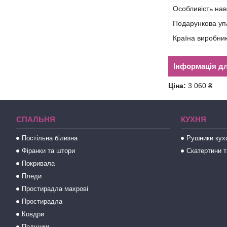
Особливість на
Подарункова уп
Країна виробни
Інформація д
Ціна:
3 060 ₴
СПАЛЬНЯ
КУХНЯ
Постільна білизна
Рушники кух
Фіранки та штори
Скатертини т
Покривала
Пледи
Простирадла махрові
Простирадла
Ковдри
Подушки