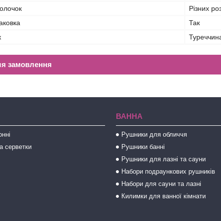
волочок
Різних ро
аковка
Так
к
Туреччин
ля замовлення
ВАННА
онні
Рушники для обличчя
а серветки
Рушники банні
Рушники для лазні та сауни
Набори подраункових рушників
Набори для сауни та лазні
Килимки для ванної кімнати