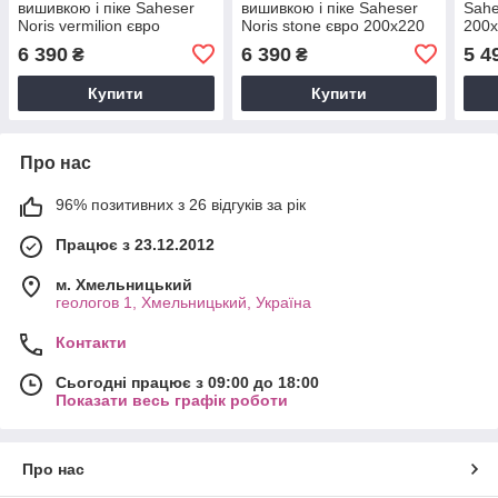
вишивкою і піке Saheser
вишивкою і піке Saheser
Sahe
Noris vermilion євро
Noris stone євро 200х220
200
200х220
6 390
6 390
5 4
₴
₴
Купити
Купити
Про нас
96% позитивних з 26 відгуків за рік
Працює з 23.12.2012
м. Хмельницький
геологов 1, Хмельницький, Україна
Контакти
Сьогодні працює з 09:00 до 18:00
Показати весь графік роботи
Про нас