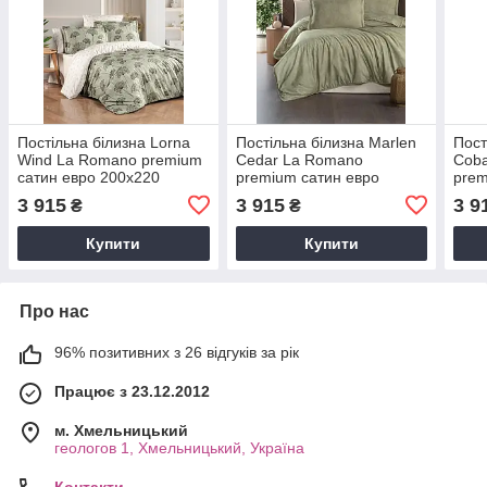
Постільна білизна Lorna
Постільна білизна Marlen
Пост
Wind La Romano premium
Cedar La Romano
Coba
сатин евро 200х220
premium сатин евро
prem
200х220
200
3 915
3 915
3 9
₴
₴
Купити
Купити
Про нас
96% позитивних з 26 відгуків за рік
Працює з 23.12.2012
м. Хмельницький
геологов 1, Хмельницький, Україна
Контакти