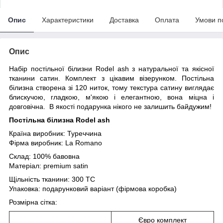
Опис
Характеристики
Доставка
Оплата
Умови п
Опис
Набір постільної білизни Rodel ash з натуральної та якісної
тканини сатин. Комплект з цікавим візерунком. Постільна
білизна створена зі 120 ниток, тому текстура сатину виглядає
блискучою, гладкою, м'якою і елегантною, вона міцна і
довговічна. В якості подарунка нікого не залишить байдужим!
Постільна білизна Rodel ash
Країна виробник: Туреччина
Фірма виробник: La Romano
Склад: 100% бавовна
Матеріал: premium satin
Щільність тканини: 300 TC
Упаковка: подарунковий варіант (фірмова коробка)
Розмірна сітка:
Євро комплект