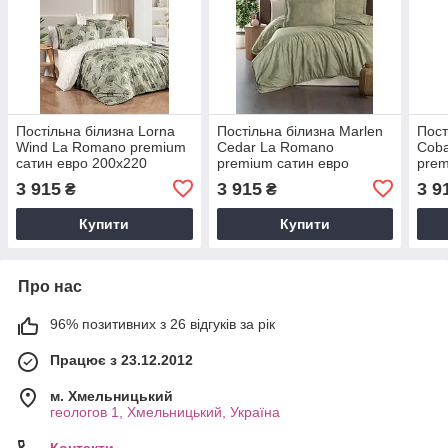
Постільна білизна Lorna
Постільна білизна Marlen
Пост
Wind La Romano premium
Cedar La Romano
Coba
сатин евро 200х220
premium сатин евро
prem
200х220
200
3 915
3 915
3 9
₴
₴
Купити
Купити
Про нас
96% позитивних з 26 відгуків за рік
Працює з 23.12.2012
м. Хмельницький
геологов 1, Хмельницький, Україна
Контакти