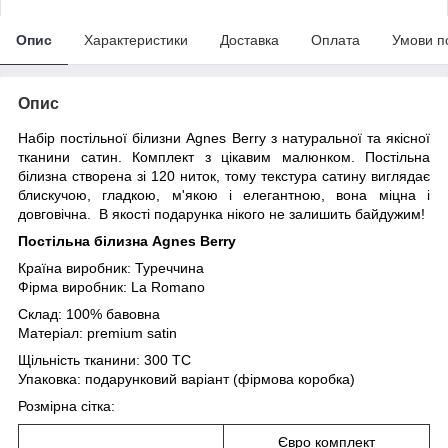
Опис
Характеристики
Доставка
Оплата
Умови п
Опис
Набір постільної білизни Agnes Berry з натуральної та якісної
тканини сатин. Комплект з цікавим малюнком. Постільна
білизна створена зі 120 ниток, тому текстура сатину виглядає
блискучою, гладкою, м'якою і елегантною, вона міцна і
довговічна. В якості подарунка нікого не залишить байдужим!
Постільна білизна Agnes Berry
Країна виробник: Туреччина
Фірма виробник: La Romano
Склад: 100% бавовна
Матеріал: premium satin
Щільність тканини: 300 TC
Упаковка: подарунковий варіант (фірмова коробка)
Розмірна сітка:
Євро комплект