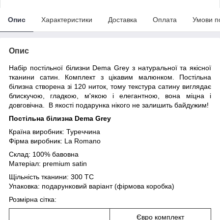
Опис
Характеристики
Доставка
Оплата
Умови п
Опис
Набір постільної білизни Dema Grey з натуральної та якісної
тканини сатин. Комплект з цікавим малюнком. Постільна
білизна створена зі 120 ниток, тому текстура сатину виглядає
блискучою, гладкою, м'якою і елегантною, вона міцна і
довговічна. В якості подарунка нікого не залишить байдужим!
Постільна білизна Dema Grey
Країна виробник: Туреччина
Фірма виробник: La Romano
Склад: 100% бавовна
Матеріал: premium satin
Щільність тканини: 300 TC
Упаковка: подарунковий варіант (фірмова коробка)
Розмірна сітка:
Євро комплект