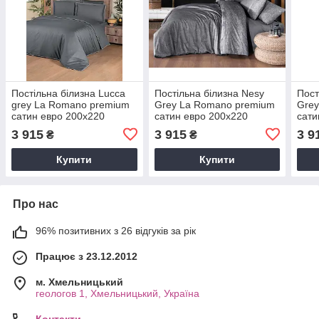
Постільна білизна Lucca
Постільна білизна Nesy
Пост
grey La Romano premium
Grey La Romano premium
Grey
сатин евро 200х220
сатин евро 200х220
сати
3 915
3 915
3 9
₴
₴
Купити
Купити
Про нас
96% позитивних з 26 відгуків за рік
Працює з 23.12.2012
м. Хмельницький
геологов 1, Хмельницький, Україна
Контакти