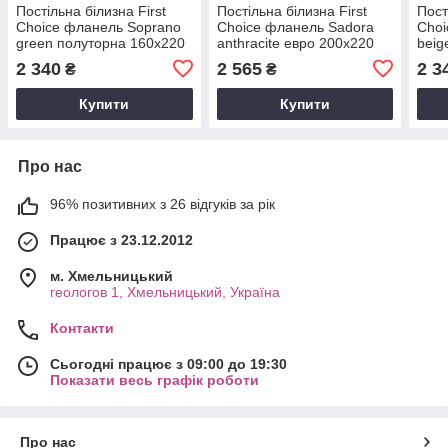
Постільна білизна First
Постільна білизна First
Пост
Choice фланель Soprano
Choice фланель Sadora
Choi
green полуторна 160х220
anthracite евро 200х220
beig
2 340
2 565
2 3
₴
₴
Купити
Купити
Про нас
96% позитивних з 26 відгуків за рік
Працює з 23.12.2012
м. Хмельницький
геологов 1, Хмельницький, Україна
Контакти
Сьогодні працює з 09:00 до 19:30
Показати весь графік роботи
Про нас