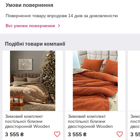
Умови повернення
Повернення товару впродовж 14 днів за домовленістю
Всі умови повернення
Подібні товари компанії
Зимовий комплект
Зимовий комплект
Зимо
постільної білизни
постільної білизни
пост
двосторонній Wooden
двосторонній Wooden
двос
Kahve євро Туреччина
Kiremit євро Туреччина
Krem
3 555
3 555
3 5
₴
₴