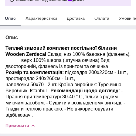
Опис
Характеристики
Доставка
Оплата
Умови п
Опис
Теплий зимовий комплект постільної білизни
Wooden Zerdecal
Склад: низ 100% бавовна (фланель),
верх 100% шерпа (штучна овчина) Вид:
двосторонній, фланель із принтом та овчинка
Розмір та комплектація:
підковдра 200х220см - 1шт.,
простирадло 240х260см - 1шт.,
наволочки 50х70 - 2шт. Країна виробник: Туреччина
Виробник: Istanbul
Рекомендації щодо догляду:
-
Прання при температурі 30-40 ° С, тільки з рідким
миючим засобом. - Сушити у розкладеному вигляді. -
Гладити теплою праскою. - Не використовувати
відбілювачі.
Приховати