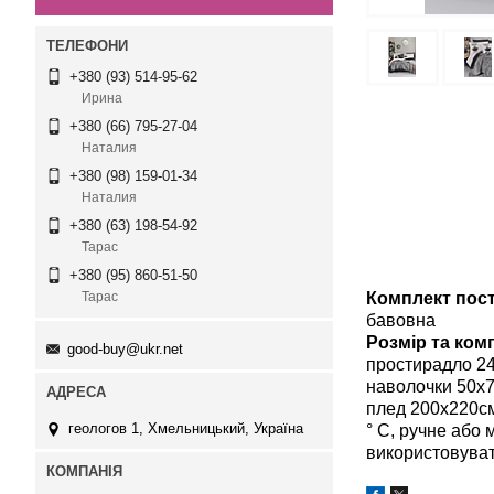
+380 (93) 514-95-62
Ирина
+380 (66) 795-27-04
Наталия
+380 (98) 159-01-34
Наталия
+380 (63) 198-54-92
Тарас
+380 (95) 860-51-50
Комплект пості
Тарас
бавовна
Розмір та ком
good-buy@ukr.net
простирадло 24
наволочки 50х70
плед 200х220см
геологов 1, Хмельницький, Україна
° С, ручне або 
використовуват