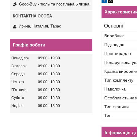
Good-Buy - тюль та постільна білизна
Характеристи
Основні
Ирина, Наталия, Тарас
Виробник
Підковдра
Графік роботи
Простирадло
Понеділок
09:00
19:30
Подарункова уп
Вівторок
09:00
19:30
Країна виробни
Середа
09:00
19:30
Тип комплекту
Четвер
09:00
19:30
Наволочка
Пʼятниця
09:00
19:30
Особливість на
Субота
09:00
19:30
Неділя
09:00
18:00
Тип тканини
Тип
Інформація д