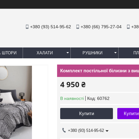
+380 (93) 514-95-62
+380 (66) 795-27-04
+38
А ШТОРИ
ХАЛАТИ
РУШНИКИ
ПЛ
Комплект постільної білизни з ви
4 950 ₴
В наявності
Код:
60762
Купити
Купити
+380 (93) 514-95-62