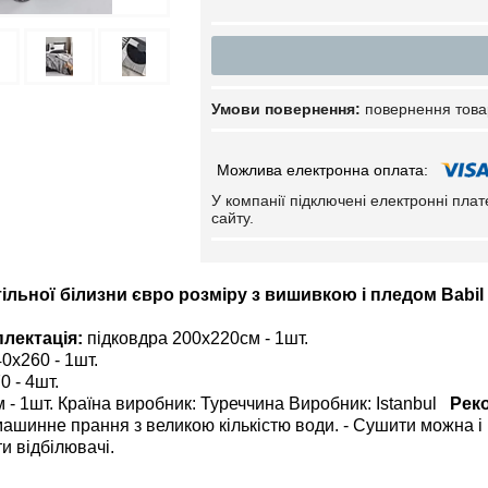
повернення това
У компанії підключені електронні пла
сайту.
льної білизни євро розміру з вишивкою і пледом Babil a
плектація:
підковдра 200х220см - 1шт.
0х260 - 1шт.
 - 4шт.
 - 1шт. Країна виробник: Туреччина Виробник: Istanbul
Рек
машинне прання з великою кількістю води. - Сушити можна і 
и відбілювачі.