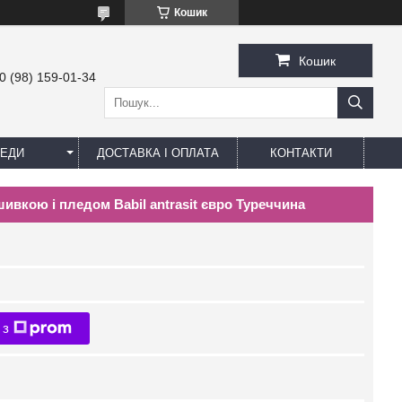
Кошик
Кошик
0 (98) 159-01-34
ЕДИ
ДОСТАВКА І ОПЛАТА
КОНТАКТИ
шивкою і пледом Babil antrasit євро Туреччина
 з