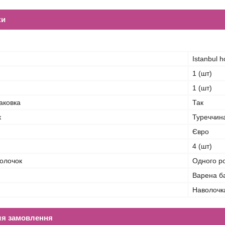
ки
Istanbul 
1 (шт)
1 (шт)
аковка
Так
к
Туреччин
Євро
4 (шт)
волочок
Одного р
Варена б
Наволочк
ля замовлення