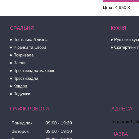
Ціна:
4 950 ₴
СПАЛЬНЯ
КУХНЯ
Постільна білизна
Рушники кух
Фіранки та штори
Скатертини т
Покривала
Пледи
Простирадла махрові
Простирадла
Ковдри
Подушки
ГРАФІК РОБОТИ
геологов 1, 
Понеділок
09:00
19:30
Вівторок
09:00
19:30