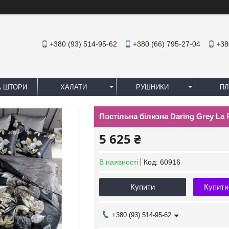
+380 (93) 514-95-62
+380 (66) 795-27-04
+38
А ШТОРИ
ХАЛАТИ
РУШНИКИ
ПЛ
Постільна білизна Daring Grey La
5 625 ₴
В наявності
Код:
60916
Купити
Купити
+380 (93) 514-95-62