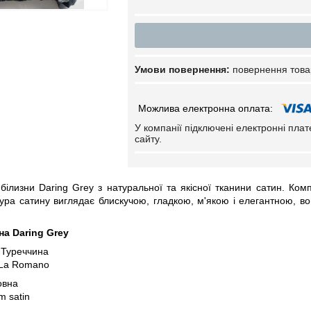
повернення това
У компанії підключені електронні пла
сайту.
 білизни Daring Grey з натуральної та якісної тканини сатин. Ко
тура сатину виглядає блискучою, гладкою, м'якою і елегантною, во
на Daring Grey
 Туреччина
 La Romano
овна
m satin