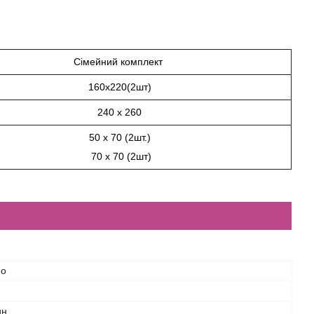
Сімейний комплект
160х220(2шт)
240 х 260
50 х 70 (2шт.)
70 х 70 (2шт)
no
ин