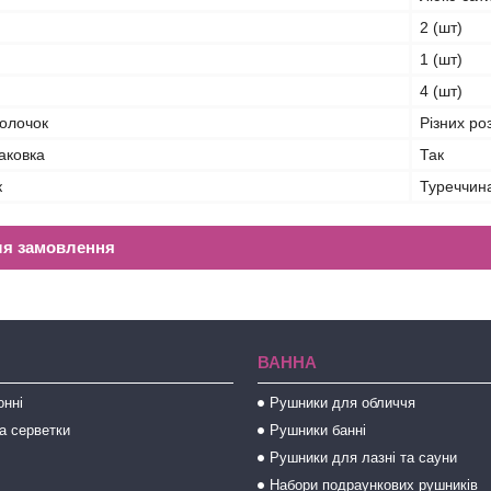
2 (шт)
1 (шт)
4 (шт)
волочок
Різних ро
аковка
Так
к
Туреччин
ля замовлення
ВАННА
онні
Рушники для обличчя
а серветки
Рушники банні
Рушники для лазні та сауни
Набори подраункових рушників