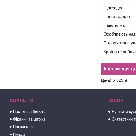
Підковдра
Простирадло
Наволочка
Особливість на
Подарункова уп
Країна виробни
Інформація д
Ціна:
5 625 ₴
СПАЛЬНЯ
КУХНЯ
Постільна білизна
Рушники кух
Фіранки та штори
Скатертини т
Покривала
Пледи