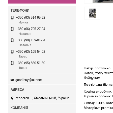
+380 (93) 514-95-62
Ирина
+380 (66) 795-27-04
Наталия
+380 (98) 159-01-34
Наталия
+380 (63) 198-54-92
Тарас
+380 (95) 860-51-50
Набір постільної
Тарас
ниток, тому текс
байдужим!
good-buy@ukr.net
Постільна білиз
Країна виробник:
Фірма виробник:
геологов 1, Хмельницький, Україна
Склад: 100% бав
Матеріал: premiu