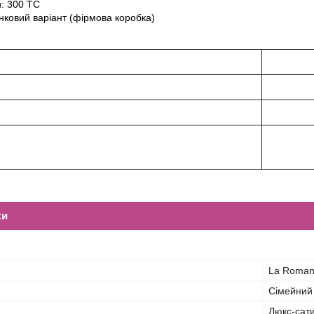
и: 300 TC
нковий варіант (фірмова коробка)
ка:
ки
La Roma
Сімейний
Люкс-сат