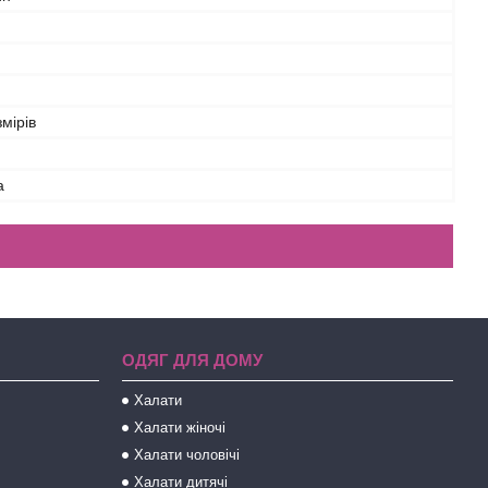
змірів
а
ОДЯГ ДЛЯ ДОМУ
Халати
Халати жіночі
Халати чоловічі
Халати дитячі