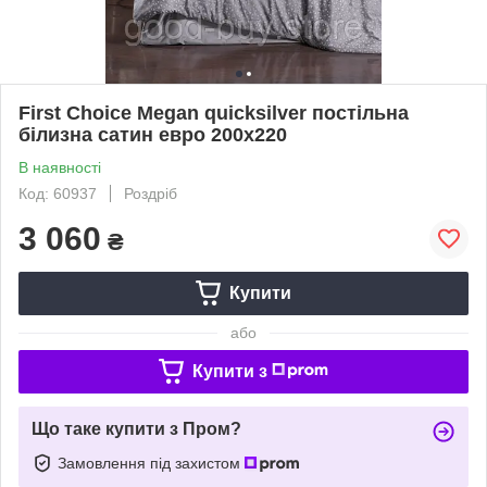
First Choice Megan quicksilver постільна
білизна сатин евро 200х220
В наявності
Код: 60937
Роздріб
3 060
₴
Купити
або
Купити з
Що таке купити з Пром?
Замовлення під захистом