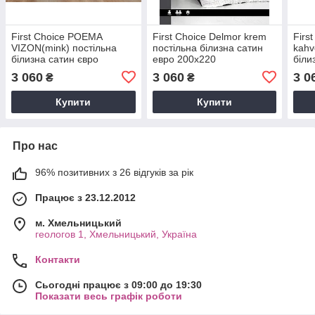
First Choice POEMA
First Choice Delmor krem
Firs
VIZON(mink) постільна
постільна білизна сатин
kahv
білизна сатин євро
евро 200х220
біли
200х220
200
3 060
3 060
3 0
₴
₴
Купити
Купити
Про нас
96% позитивних з 26 відгуків за рік
Працює з 23.12.2012
м. Хмельницький
геологов 1, Хмельницький, Україна
Контакти
Сьогодні працює з 09:00 до 19:30
Показати весь графік роботи