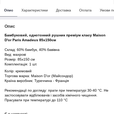
Опис
Характеристики
Доставка
Оплата
Умови п
Опис
Бамбуковий, однотонний рушник преміум класу Maison
D'or Paris Amadeus
85х150
см
Склад:
60% бамбук, 40% бавівна
Вид: махрові
Розмір:
85х150
см
Комплектація: 1 шт.
Колір: кремовий
Торгова марка: Maison D'or (Майсондор)
Країна виробник: Туреччина - Франція
Рекомендації по догляду: прати при температурі 30-40 °С. Не
застосовувати відбілювачів і засобів хімічного чищення.
Прасувати при температурі до 110 °С
Є в наявності: