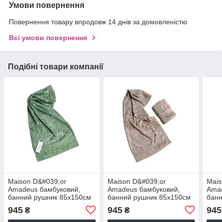
Умови повернення
Повернення товару впродовж 14 днів за домовленістю
Всі умови повернення
Подібні товари компанії
Maison D&#039;or
Maison D&#039;or
Mais
Amadeus бамбуковий,
Amadeus бамбуковий,
Amad
банний рушник 85х150см
банний рушник 85х150см
банн
Cagla green
Linen
Nav
945
945
945
₴
₴