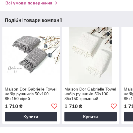
Всі умови повернення
Подібні товари компанії
Maison Dor Gabrielle Towel
Maison Dor Gabrielle Towel
Mais
набір рушників 50х100
набір рушників 50х100
набі
85х150 сірий
85х150 кремовий
85х1
1 710
1 710
1 7
₴
₴
Купити
Купити