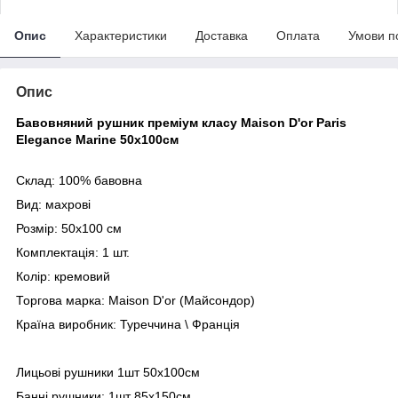
Опис
Характеристики
Доставка
Оплата
Умови п
Опис
Бавовняний рушник преміум класу Maison D'or Paris
Elegance Marine 50х100см
Склад: 100% бавовна
Вид: махрові
Розмір: 50х100 см
Комплектація: 1 шт.
Колір: кремовий
Торгова марка: Maison D'or (Майсондор)
Країна виробник: Туреччина \ Франція
Лицьові рушники 1шт 50х100см
Банні рушники: 1шт 85х150см