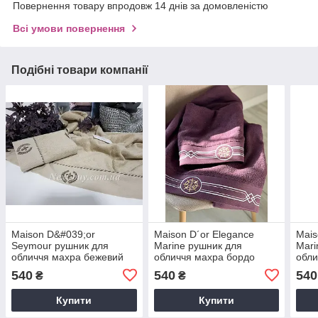
Повернення товару впродовж 14 днів за домовленістю
Всі умови повернення
Подібні товари компанії
Maison D&#039;or
Maison D´or Elegance
Mais
Seymour рушник для
Marine рушник для
Mari
обличчя махра бежевий
обличчя махра бордо
обли
540
540
540
₴
₴
Купити
Купити