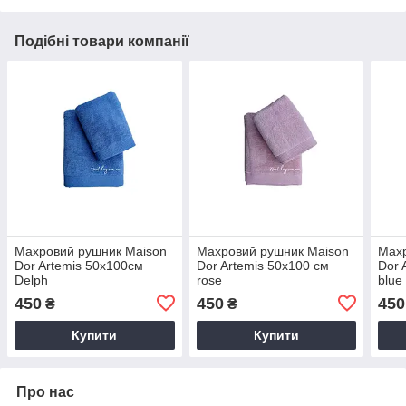
Подібні товари компанії
Махровий рушник Maison
Махровий рушник Maison
Махр
Dor Artemis 50х100см
Dor Artemis 50х100 см
Dor 
Delph
rose
blue
450
450
450
₴
₴
Купити
Купити
Про нас