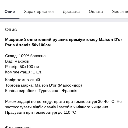
Опис
Характеристики
Доставка
Оплата
Умови п
Опис
Махровий однотонний рушник преміум класу Maison D'or
Paris Artemis 50х100см
Склад: 10
0% бавовна
Вид: махрові
Розмір: 50х100 см
Комплектація: 1 шт.
Колір: темно-синій
Торгова марка: Maison D'or (Майсондор)
Країна виробник: Туреччина - Франція
Рекомендації по догляду: прати при температурі 30-40 °С. Не
застосовувати відбілювачів і засобів хімічного чищення.
Прасувати при температурі до 110 °С
Є в наявності: