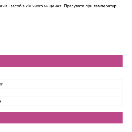
ачів і засобів хімічного чищення. Прасувати при температурі
or
а