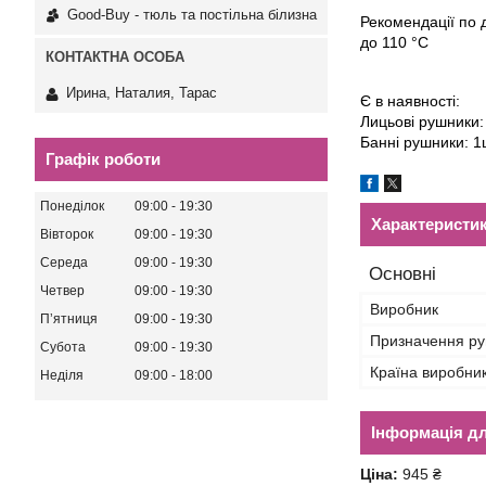
Good-Buy - тюль та постільна білизна
Рекомендації по д
до 110 °С
Ирина, Наталия, Тарас
Є в наявності:
Лицьові рушники:
Банні рушники: 1
Графік роботи
Понеділок
09:00
19:30
Характеристи
Вівторок
09:00
19:30
Середа
09:00
19:30
Основні
Четвер
09:00
19:30
Виробник
Пʼятниця
09:00
19:30
Призначення р
Субота
09:00
19:30
Країна виробни
Неділя
09:00
18:00
Інформація д
Ціна:
945 ₴