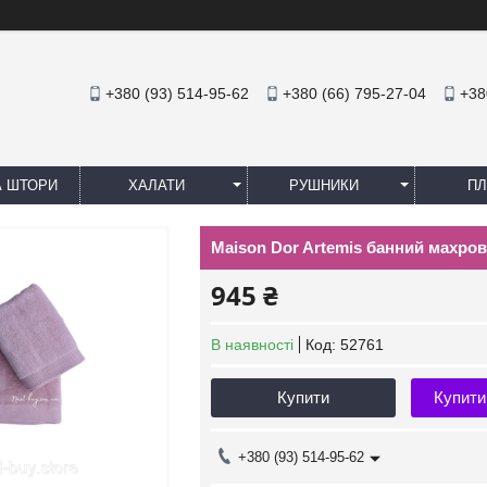
+380 (93) 514-95-62
+380 (66) 795-27-04
+38
А ШТОРИ
ХАЛАТИ
РУШНИКИ
ПЛ
Maison Dor Artemis банний махро
945 ₴
В наявності
Код:
52761
Купити
Купити
+380 (93) 514-95-62