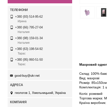
+380 (93) 514-95-62
Ирина
+380 (66) 795-27-04
Наталия
+380 (98) 159-01-34
Наталия
+380 (63) 198-54-92
Тарас
+380 (95) 860-51-50
Махровий одното
Тарас
Склад: 10
0% бав
good-buy@ukr.net
Вид: махрові
Розмір: 85х150см
Комплектація: 1 ш
геологов 1, Хмельницький, Україна
Коліз: рожевий
Торгова марка: M
Країна виробник: