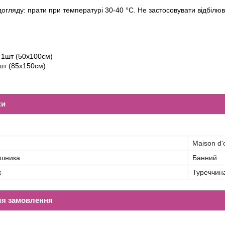
огляду: прати при температурі 30-40 °С. Не застосовувати відбілюв
 1шт (50х100см)
шт (85х150см)
ки
Maison d'
ушника
Банний
к
Туреччин
ля замовлення