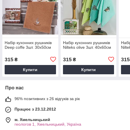
Набір кухонних рушників
Набір кухонних рушників
Набі
Deep coffe 3шт. 30х50см
Nilteks olive 3шт. 40х60см
Nilt
315
315
315
₴
₴
Купити
Купити
Про нас
96% позитивних з 26 відгуків за рік
Працює з 23.12.2012
м. Хмельницький
геологов 1, Хмельницький, Україна