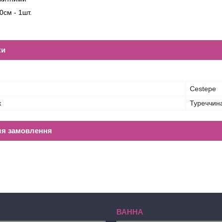
0см - 1шт.
ки
Cestepe
к
Туреччин
ля замовлення
ВАННА