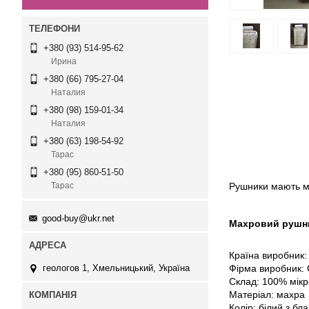
+380 (93) 514-95-62
Ирина
+380 (66) 795-27-04
Наталия
+380 (98) 159-01-34
Наталия
+380 (63) 198-54-92
Тарас
+380 (95) 860-51-50
Рушники мають м'
Тарас
good-buy@ukr.net
Махровий рушник
Країна виробник:
Фірма виробник:
геологов 1, Хмельницький, Україна
Склад: 100% мікр
Матеріал: махра
Колір: білий з бл