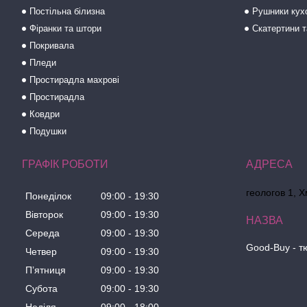
Постільна білизна
Рушники кух
Фіранки та штори
Скатертини т
Покривала
Пледи
Простирадла махрові
Простирадла
Ковдри
Подушки
ГРАФІК РОБОТИ
геологов 1, 
Понеділок
09:00
19:30
Вівторок
09:00
19:30
Середа
09:00
19:30
Good-Buy - т
Четвер
09:00
19:30
Пʼятниця
09:00
19:30
Субота
09:00
19:30
Неділя
09:00
18:00