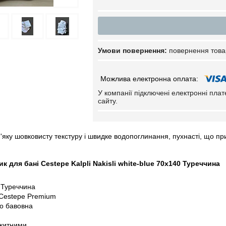
повернення това
У компанії підключені електронні пла
сайту.
яку шовковисту текстуру і швидке водопоглинання, пухнасті, що пр
 для бані Cestepe Kalpli Nakisli white-blue 70х140 Туреччина
 Туреччина
 Cestepе Premium
о бавовна
акитними