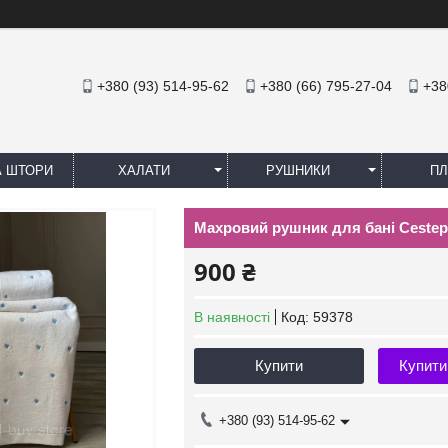
+380 (93) 514-95-62
+380 (66) 795-27-04
+38
А ШТОРИ
ХАЛАТИ
РУШНИКИ
ПЛ
Махровий рушник для бані Cestepe 
900 ₴
В наявності
Код:
59378
Купити
Купити
+380 (93) 514-95-62