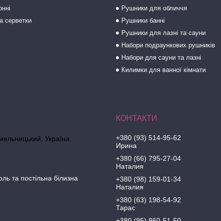
онні
Рушники для обличчя
а серветки
Рушники банні
Рушники для лазні та сауни
Набори подраункових рушників
Набори для сауни та лазні
Килимки для ванної кімнати
+380 (93) 514-95-62
Хмельницький, Україна
Ирина
+380 (66) 795-27-04
Наталия
юль та постільна білизна
+380 (98) 159-01-34
Наталия
+380 (63) 198-54-92
Тарас
+380 (95) 860-51-50