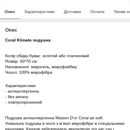
Опис
Характеристики
Доставка
Оплата
Умови п
Опис
Coral Klimate подушка
Колір обідку буває: золотий або платиновий
Розмір: 50*70 см
Наповнення: мікрогель, мікрофайбер
Чохол: 100% мікрофібра
Характеристики:
- антиаллергенна
- без запаху
- повітропроникний
Подушка антиаллергенна Maison D'or Coral air-soft.
Унікальна подушка в чохлі з м'якої мікрофібри зі спеціальними
каналами. Канали забезпечують вентиляцію під час сну і