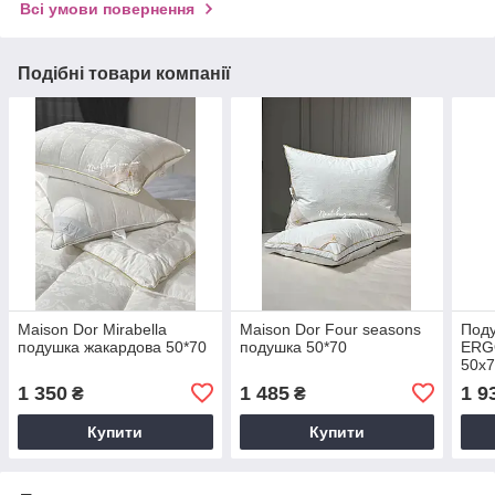
Всі умови повернення
Подібні товари компанії
Maison Dor Mirabella
Maison Dor Four seasons
Поду
подушка жакардова 50*70
подушка 50*70
ERG
50х7
1 350
1 485
1 9
₴
₴
Купити
Купити